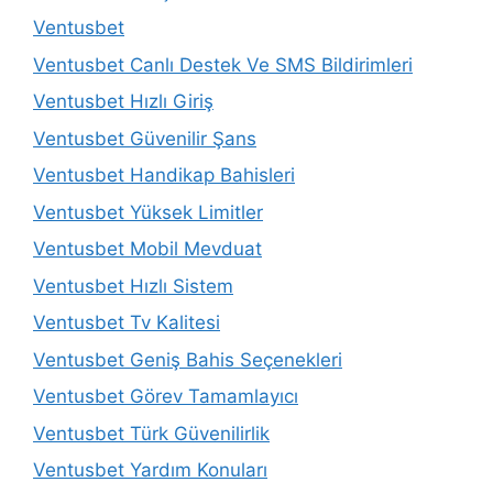
Ventusbet
Ventusbet Canlı Destek Ve SMS Bildirimleri
Ventusbet Hızlı Giriş
Ventusbet Güvenilir Şans
Ventusbet Handikap Bahisleri
Ventusbet Yüksek Limitler
Ventusbet Mobil Mevduat
Ventusbet Hızlı Sistem
Ventusbet Tv Kalitesi
Ventusbet Geniş Bahis Seçenekleri
Ventusbet Görev Tamamlayıcı
Ventusbet Türk Güvenilirlik
Ventusbet Yardım Konuları