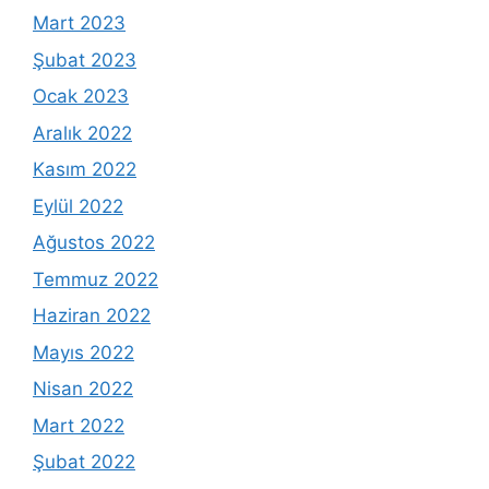
Mart 2023
Şubat 2023
Ocak 2023
Aralık 2022
Kasım 2022
Eylül 2022
Ağustos 2022
Temmuz 2022
Haziran 2022
Mayıs 2022
Nisan 2022
Mart 2022
Şubat 2022