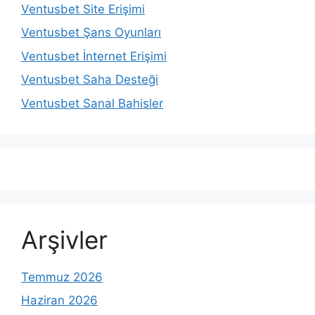
Ventusbet Site Erişimi
Ventusbet Şans Oyunları
Ventusbet İnternet Erişimi
Ventusbet Saha Desteği
Ventusbet Sanal Bahisler
Arşivler
Temmuz 2026
Haziran 2026