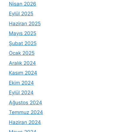
Nisan 2026
Eylül 2025
Haziran 2025
Mayıs 2025
Şubat 2025
Ocak 2025
Aralık 2024
Kasım 2024
Ekim 2024
Eylül 2024
Ağustos 2024
Temmuz 2024
Haziran 2024