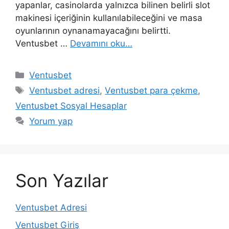
yapanlar, casinolarda yalnızca bilinen belirli slot
makinesi içeriğinin kullanılabileceğini ve masa
oyunlarının oynanamayacağını belirtti.
Ventusbet …
Devamını oku…
Kategoriler
Ventusbet
Etiketler
Ventusbet adresi
,
Ventusbet para çekme
,
Ventusbet Sosyal Hesaplar
Yorum yap
Son Yazılar
Ventusbet Adresi
Ventusbet Giriş