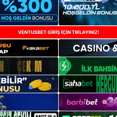
VENTUSBET GİRİŞ İÇİN TIKLAYINIZ!