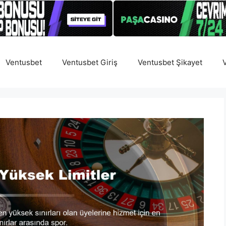
Ventusbet
Ventusbet Giriş
Ventusbet Şikayet