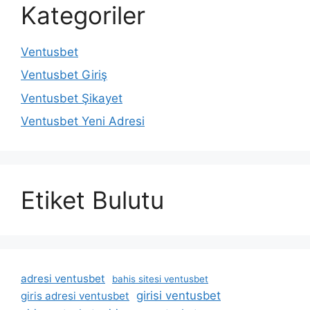
Kategoriler
Ventusbet
Ventusbet Giriş
Ventusbet Şikayet
Ventusbet Yeni Adresi
Etiket Bulutu
adresi ventusbet
bahis sitesi ventusbet
girisi ventusbet
giris adresi ventusbet