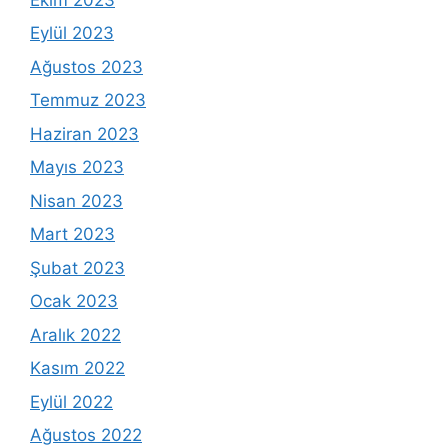
Eylül 2023
Ağustos 2023
Temmuz 2023
Haziran 2023
Mayıs 2023
Nisan 2023
Mart 2023
Şubat 2023
Ocak 2023
Aralık 2022
Kasım 2022
Eylül 2022
Ağustos 2022