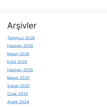
Arşivler
Temmuz 2026
Haziran 2026
Nisan 2026
Eylül 2025
Haziran 2025
Mayıs 2025
Şubat 2025
Ocak 2025
Aralık 2024