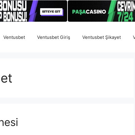
Ventusbet
Ventusbet Giriş
Ventusbet Şikayet
bet
nesi