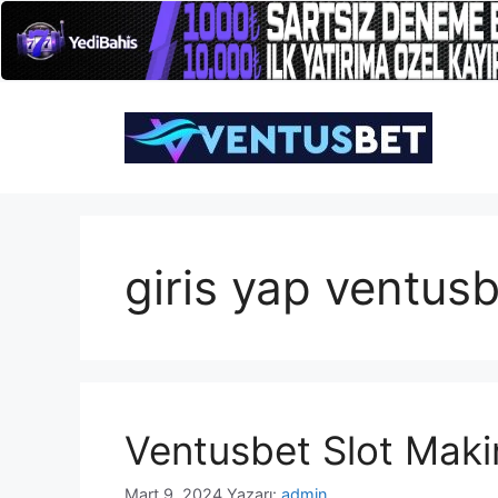
İçeriğe
atla
giris yap ventus
Ventusbet Slot Maki
Mart 9, 2024
Yazarı:
admin