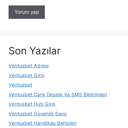
Son Yazılar
Ventusbet Adresi
Ventusbet Giriş
Ventusbet
Ventusbet Canlı Destek Ve SMS Bildirimleri
Ventusbet Hızlı Giriş
Ventusbet Güvenilir Şans
Ventusbet Handikap Bahisleri