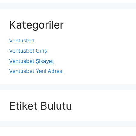
Kategoriler
Ventusbet
Ventusbet Giriş
Ventusbet Şikayet
Ventusbet Yeni Adresi
Etiket Bulutu