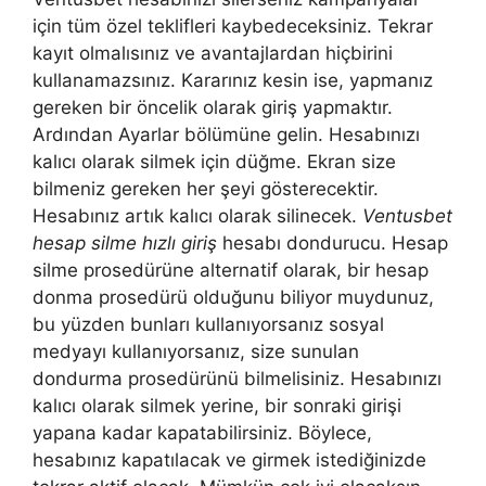
için tüm özel teklifleri kaybedeceksiniz. Tekrar
kayıt olmalısınız ve avantajlardan hiçbirini
kullanamazsınız. Kararınız kesin ise, yapmanız
gereken bir öncelik olarak giriş yapmaktır.
Ardından Ayarlar bölümüne gelin. Hesabınızı
kalıcı olarak silmek için düğme. Ekran size
bilmeniz gereken her şeyi gösterecektir.
Hesabınız artık kalıcı olarak silinecek.
Ventusbet
hesap silme hızlı giriş
hesabı dondurucu. Hesap
silme prosedürüne alternatif olarak, bir hesap
donma prosedürü olduğunu biliyor muydunuz,
bu yüzden bunları kullanıyorsanız sosyal
medyayı kullanıyorsanız, size sunulan
dondurma prosedürünü bilmelisiniz. Hesabınızı
kalıcı olarak silmek yerine, bir sonraki girişi
yapana kadar kapatabilirsiniz. Böylece,
hesabınız kapatılacak ve girmek istediğinizde