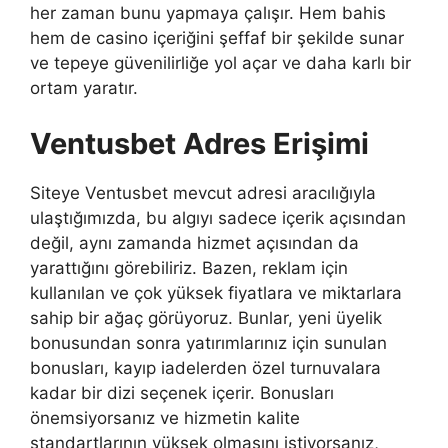
her zaman bunu yapmaya çalışır. Hem bahis
hem de casino içeriğini şeffaf bir şekilde sunar
ve tepeye güvenilirliğe yol açar ve daha karlı bir
ortam yaratır.
Ventusbet Adres Erişimi
Siteye Ventusbet mevcut adresi aracılığıyla
ulaştığımızda, bu algıyı sadece içerik açısından
değil, aynı zamanda hizmet açısından da
yarattığını görebiliriz. Bazen, reklam için
kullanılan ve çok yüksek fiyatlara ve miktarlara
sahip bir ağaç görüyoruz. Bunlar, yeni üyelik
bonusundan sonra yatırımlarınız için sunulan
bonusları, kayıp iadelerden özel turnuvalara
kadar bir dizi seçenek içerir. Bonusları
önemsiyorsanız ve hizmetin kalite
standartlarının yüksek olmasını istiyorsanız,