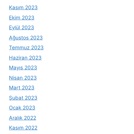
Kasım 2023
Ekim 2023
Eylül 2023
Ağustos 2023
Temmuz 2023
Haziran 2023
Mayıs 2023
Nisan 2023
Mart 2023
Şubat 2023
Ocak 2023
Aralık 2022
Kasım 2022