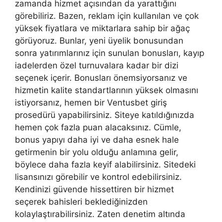
zamanda hizmet açısından da yarattığını
görebiliriz. Bazen, reklam için kullanılan ve çok
yüksek fiyatlara ve miktarlara sahip bir ağaç
görüyoruz. Bunlar, yeni üyelik bonusundan
sonra yatırımlarınız için sunulan bonusları, kayıp
iadelerden özel turnuvalara kadar bir dizi
seçenek içerir. Bonusları önemsiyorsanız ve
hizmetin kalite standartlarının yüksek olmasını
istiyorsanız, hemen bir Ventusbet giriş
prosedürü yapabilirsiniz. Siteye katıldığınızda
hemen çok fazla puan alacaksınız. Cümle,
bonus yapıyı daha iyi ve daha esnek hale
getirmenin bir yolu olduğu anlamına gelir,
böylece daha fazla keyif alabilirsiniz. Sitedeki
lisansınızı görebilir ve kontrol edebilirsiniz.
Kendinizi güvende hissettiren bir hizmet
seçerek bahisleri beklediğinizden
kolaylaştırabilirsiniz. Zaten denetim altında