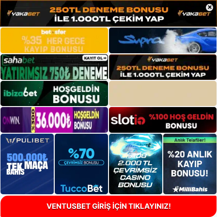
×
VENTUSBET GİRİŞ İÇİN TIKLAYINIZ!