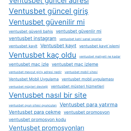
Ventusbet güncel adresi
Ventusbet güncel giriş
Ventusbet güvenilir mi
ventusbet güvenlir mi
ventusbet güvenli bahis
ventusbet instagram
ventusbet katıl sanal sporlar
Ventusbet kayıt
ventusbet kayit
ventusbet kayıt i̇şlemi
Ventusbet kaç oldu
ventusbet maliyeti ne kadar
ventusbet maç izle
ventusbet maç izleme
ventusbet mevcut giriş adresi nedir
ventusbet mobil sitesi
Ventusbet Mobil Uygulama
ventusbet mobil uygulaması
ventusbet müşteri hizmetleri
ventusbet müşteri desteği
Ventusbet nasıl bir site
Ventusbet para yatırma
ventusbet oyun sitesi oyuncuları
Ventusbet para çekme
ventusbet promosyon
ventusbet promosyon kodu
Ventusbet promosyonları