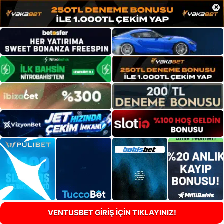
×
VENTUSBET GİRİŞ İÇİN TIKLAYINIZ!