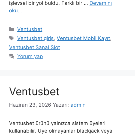
işlevsel bir yol buldu. Farklı bir …
Devamını
oku…
Kategoriler
Ventusbet
Etiketler
Ventusbet giriş
,
Ventusbet Mobil Kayıt
,
Ventusbet Sanal Slot
Yorum yap
Ventusbet
Haziran 23, 2026
Yazarı:
admin
Ventusbet ürünü yalnızca sistem üyeleri
kullanabilir. Üye olmayanlar blackjack veya