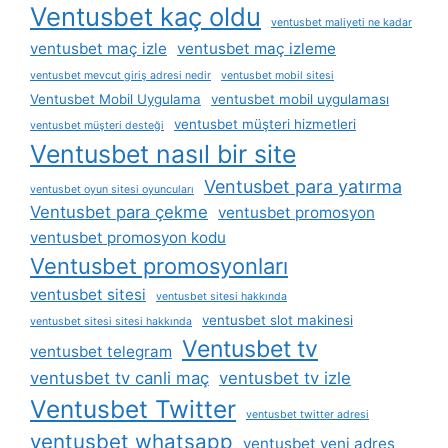
Ventusbet kaç oldu
ventusbet maliyeti ne kadar
ventusbet maç izle
ventusbet maç izleme
ventusbet mevcut giriş adresi nedir
ventusbet mobil sitesi
Ventusbet Mobil Uygulama
ventusbet mobil uygulaması
ventusbet müşteri hizmetleri
ventusbet müşteri desteği
Ventusbet nasıl bir site
Ventusbet para yatırma
ventusbet oyun sitesi oyuncuları
Ventusbet para çekme
ventusbet promosyon
ventusbet promosyon kodu
Ventusbet promosyonları
ventusbet sitesi
ventusbet sitesi hakkında
ventusbet slot makinesi
ventusbet sitesi sitesi hakkında
Ventusbet tv
ventusbet telegram
ventusbet tv canli maç
ventusbet tv izle
Ventusbet Twitter
ventusbet twitter adresi
ventusbet whatsapp
ventusbet yeni adres