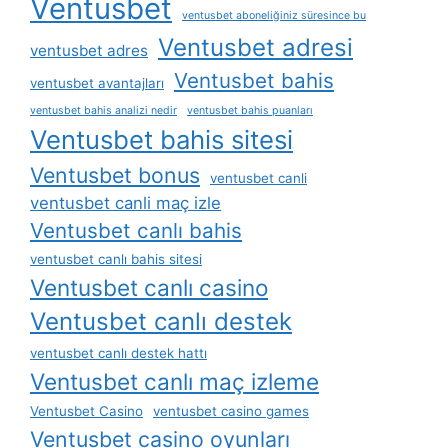
Ventusbet
ventusbet aboneliğiniz süresince bu
Ventusbet adresi
ventusbet adres
Ventusbet bahis
ventusbet avantajları
ventusbet bahis analizi nedir
ventusbet bahis puanları
Ventusbet bahis sitesi
Ventusbet bonus
ventusbet canli
ventusbet canli maç izle
Ventusbet canlı bahis
ventusbet canlı bahis sitesi
Ventusbet canlı casino
Ventusbet canlı destek
ventusbet canlı destek hattı
Ventusbet canlı maç izleme
Ventusbet Casino
ventusbet casino games
Ventusbet casino oyunları