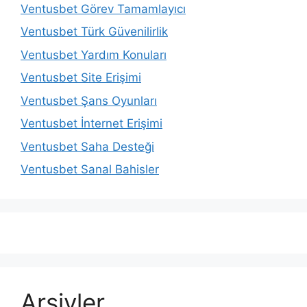
Ventusbet Görev Tamamlayıcı
Ventusbet Türk Güvenilirlik
Ventusbet Yardım Konuları
Ventusbet Site Erişimi
Ventusbet Şans Oyunları
Ventusbet İnternet Erişimi
Ventusbet Saha Desteği
Ventusbet Sanal Bahisler
Arşivler