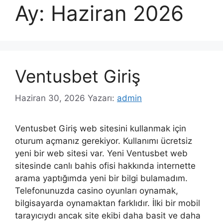
Ay:
Haziran 2026
Ventusbet Giriş
Haziran 30, 2026
Yazarı:
admin
Ventusbet Giriş web sitesini kullanmak için
oturum açmanız gerekiyor. Kullanımı ücretsiz
yeni bir web sitesi var. Yeni Ventusbet web
sitesinde canlı bahis ofisi hakkında internette
arama yaptığımda yeni bir bilgi bulamadım.
Telefonunuzda casino oyunları oynamak,
bilgisayarda oynamaktan farklıdır. İlki bir mobil
tarayıcıydı ancak site ekibi daha basit ve daha