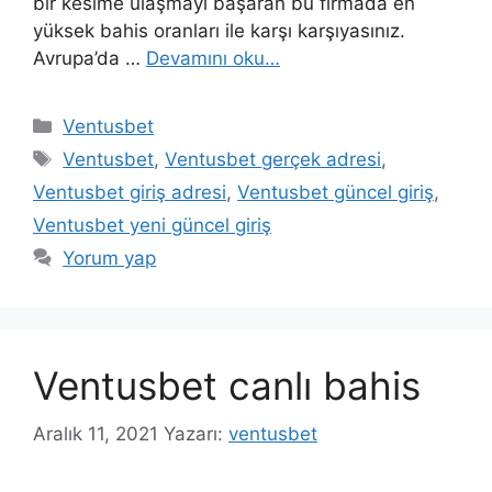
bir kesime ulaşmayı başaran bu firmada en
yüksek bahis oranları ile karşı karşıyasınız.
Avrupa’da …
Devamını oku…
Kategoriler
Ventusbet
Etiketler
Ventusbet
,
Ventusbet gerçek adresi
,
Ventusbet giriş adresi
,
Ventusbet güncel giriş
,
Ventusbet yeni güncel giriş
Yorum yap
Ventusbet canlı bahis
Aralık 11, 2021
Yazarı:
ventusbet