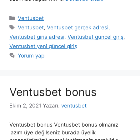
Kategoriler
Ventusbet
Etiketler
Ventusbet
,
Ventusbet gerçek adresi
,
Ventusbet giriş adresi
,
Ventusbet güncel giriş
,
Ventusbet yeni güncel giriş
Yorum yap
Ventusbet bonus
Ekim 2, 2021
Yazarı:
ventusbet
Ventusbet bonus Ventusbet bonus olmanız
lazım üye değilseniz burada üyelik