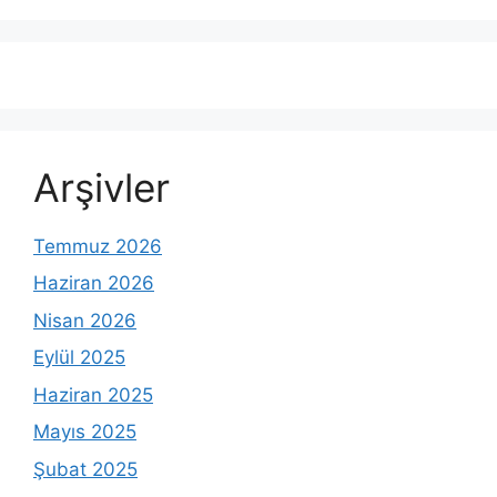
Arşivler
Temmuz 2026
Haziran 2026
Nisan 2026
Eylül 2025
Haziran 2025
Mayıs 2025
Şubat 2025