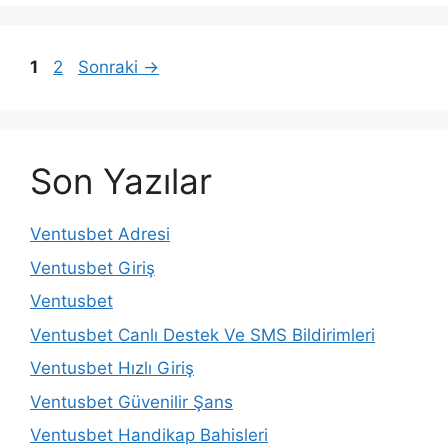
Sayfa
Sayfa
1
2
Sonraki
→
Son Yazılar
Ventusbet Adresi
Ventusbet Giriş
Ventusbet
Ventusbet Canlı Destek Ve SMS Bildirimleri
Ventusbet Hızlı Giriş
Ventusbet Güvenilir Şans
Ventusbet Handikap Bahisleri