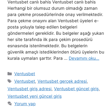
Ventusbet canlı bahis Ventusbet canlı bahis
Herhangi bir olumsuz durum olmadığı zaman
para çekme prosedürlerinde onay verilmektedir.
Para çekme onayını alan Ventusbet üyeleri e-
posta yoluyla talep edilen belgeleri
göndermeleri gereklidir. Bu belgeler aşağı yukarı
her site tarafında ilk para çekim prosedürü
esnasında istenilmektedir. Bu belgelerin
güvenlik amaçlı istediklerinden ötürü üyelerin bu
kurala uymaları şarttır. Para …
Devamını oku…
Kategoriler
Ventusbet
Etiketler
Ventusbet
,
Ventusbet gerçek adresi
,
Ventusbet giriş adresi
,
Ventusbet güncel giriş
,
Ventusbet yeni güncel giriş
Yorum yap