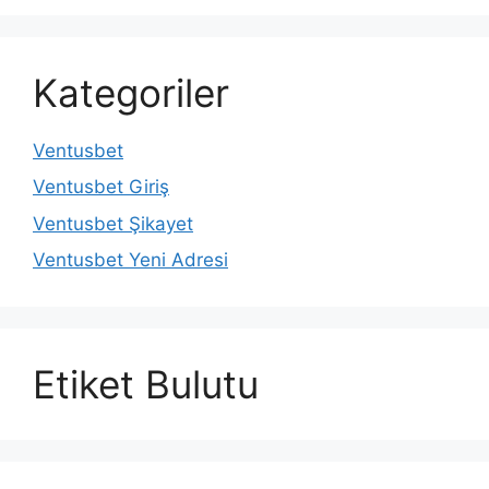
Kategoriler
Ventusbet
Ventusbet Giriş
Ventusbet Şikayet
Ventusbet Yeni Adresi
Etiket Bulutu