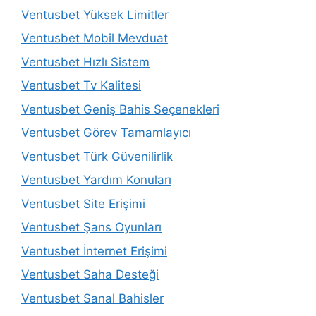
Ventusbet Yüksek Limitler
Ventusbet Mobil Mevduat
Ventusbet Hızlı Sistem
Ventusbet Tv Kalitesi
Ventusbet Geniş Bahis Seçenekleri
Ventusbet Görev Tamamlayıcı
Ventusbet Türk Güvenilirlik
Ventusbet Yardım Konuları
Ventusbet Site Erişimi
Ventusbet Şans Oyunları
Ventusbet İnternet Erişimi
Ventusbet Saha Desteği
Ventusbet Sanal Bahisler