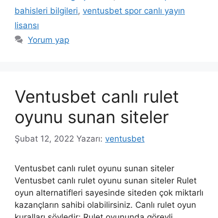
bahisleri bilgileri
,
ventusbet spor canlı yayın
lisansı
Yorum yap
Ventusbet canlı rulet
oyunu sunan siteler
Şubat 12, 2022
Yazarı:
ventusbet
Ventusbet canlı rulet oyunu sunan siteler
Ventusbet canlı rulet oyunu sunan siteler Rulet
oyun alternatifleri sayesinde siteden çok miktarlı
kazançların sahibi olabilirsiniz. Canlı rulet oyun
kuralları şöyledir; Rulet oyununda görevli