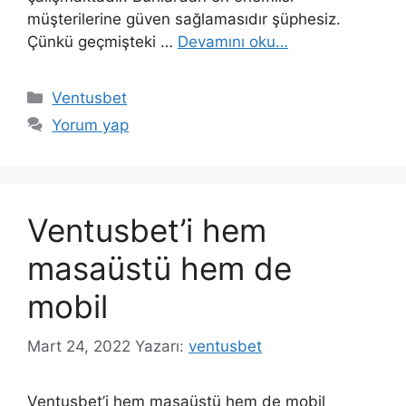
müşterilerine güven sağlamasıdır şüphesiz.
Çünkü geçmişteki …
Devamını oku…
Kategoriler
Ventusbet
Yorum yap
Ventusbet’i hem
masaüstü hem de
mobil
Mart 24, 2022
Yazarı:
ventusbet
Ventusbet’i hem masaüstü hem de mobil