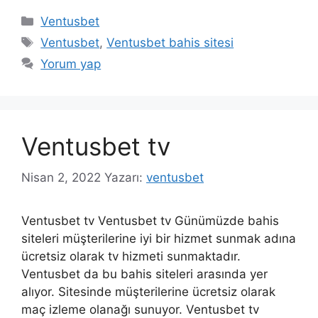
Kategoriler
Ventusbet
Etiketler
Ventusbet
,
Ventusbet bahis sitesi
Yorum yap
Ventusbet tv
Nisan 2, 2022
Yazarı:
ventusbet
Ventusbet tv Ventusbet tv Günümüzde bahis
siteleri müşterilerine iyi bir hizmet sunmak adına
ücretsiz olarak tv hizmeti sunmaktadır.
Ventusbet da bu bahis siteleri arasında yer
alıyor. Sitesinde müşterilerine ücretsiz olarak
maç izleme olanağı sunuyor. Ventusbet tv