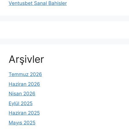
Ventusbet Sanal Bahisler
Arşivler
Temmuz 2026
Haziran 2026
Nisan 2026
Eylül 2025
Haziran 2025
Mayıs 2025