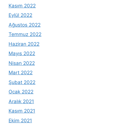
Kasım 2022
Eylül 2022
Ağustos 2022
Temmuz 2022
Haziran 2022
Mayıs 2022
Nisan 2022
Mart 2022
Şubat 2022
Ocak 2022
Aralık 2021
Kasım 2021
Ekim 2021