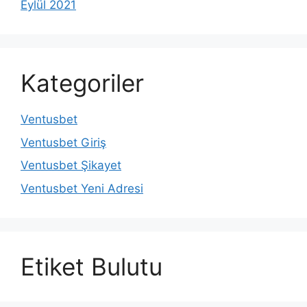
Eylül 2021
Kategoriler
Ventusbet
Ventusbet Giriş
Ventusbet Şikayet
Ventusbet Yeni Adresi
Etiket Bulutu