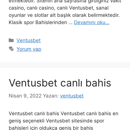
etmektedir. Sitenin ana sayfasına girdiğiniz vakit
casino, canlı casino, canlı Ventusbet, sanal
oyunlar ve slotlar alt başlık olarak belirmektedir.
Klasik spor Bahislerinden …
Devamını oku…
Kategoriler
Ventusbet
Yorum yap
Ventusbet canlı bahis
Nisan 9, 2022
Yazarı:
ventusbet
Ventusbet canlı bahis Ventusbet canlı bahis en
geniş seçenekli Ventusbet sitesinde spor
bahisleri için oldukça geniş bir bahis