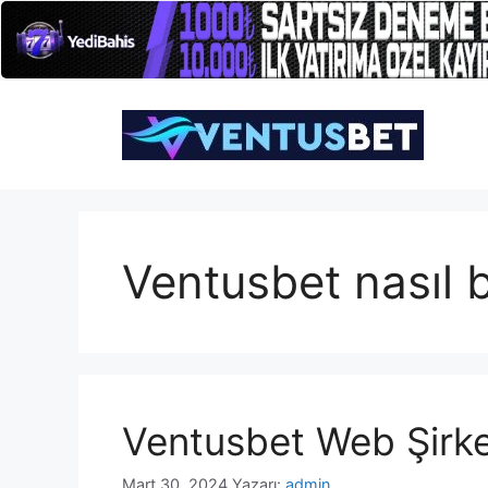
İçeriğe
atla
Ventusbet nasıl b
Ventusbet Web Şirke
Mart 30, 2024
Yazarı:
admin