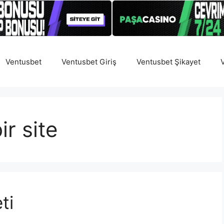
Ventusbet
Ventusbet Giriş
Ventusbet Şikayet
ir site
ti