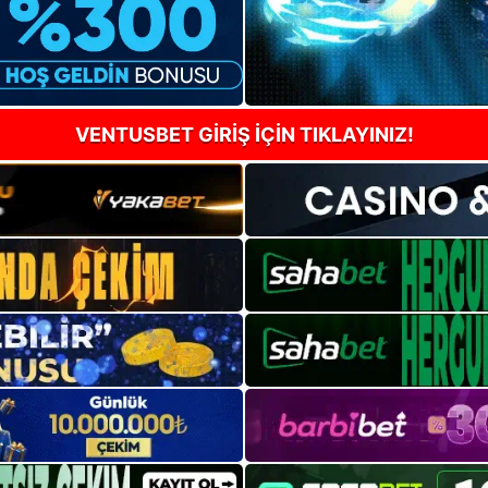
VENTUSBET GİRİŞ İÇİN TIKLAYINIZ!