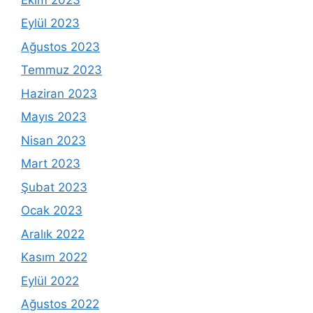
Eylül 2023
Ağustos 2023
Temmuz 2023
Haziran 2023
Mayıs 2023
Nisan 2023
Mart 2023
Şubat 2023
Ocak 2023
Aralık 2022
Kasım 2022
Eylül 2022
Ağustos 2022