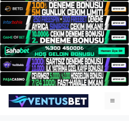
İçeriğe
atla
Menü