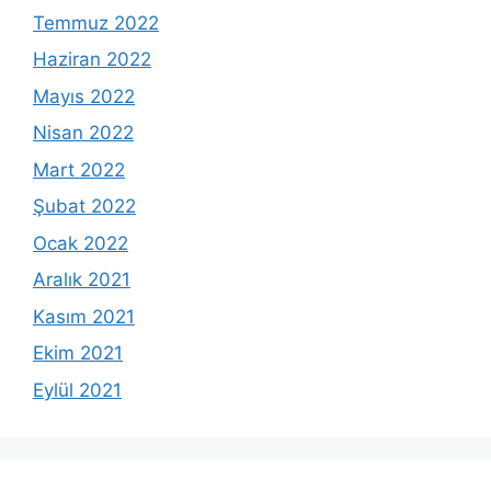
Temmuz 2022
Haziran 2022
Mayıs 2022
Nisan 2022
Mart 2022
Şubat 2022
Ocak 2022
Aralık 2021
Kasım 2021
Ekim 2021
Eylül 2021