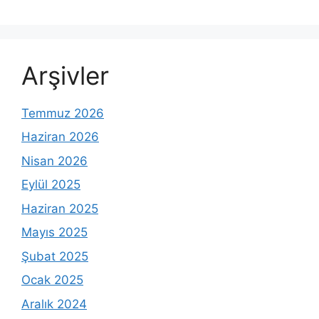
Arşivler
Temmuz 2026
Haziran 2026
Nisan 2026
Eylül 2025
Haziran 2025
Mayıs 2025
Şubat 2025
Ocak 2025
Aralık 2024