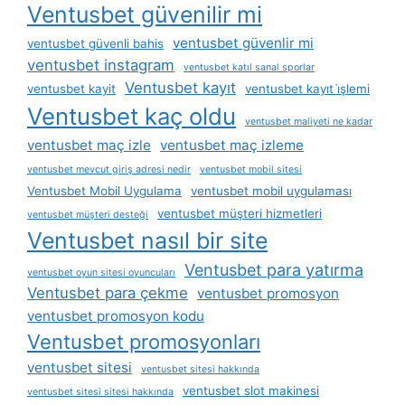
Ventusbet güvenilir mi
ventusbet güvenlir mi
ventusbet güvenli bahis
ventusbet instagram
ventusbet katıl sanal sporlar
Ventusbet kayıt
ventusbet kayit
ventusbet kayıt i̇şlemi
Ventusbet kaç oldu
ventusbet maliyeti ne kadar
ventusbet maç izle
ventusbet maç izleme
ventusbet mevcut giriş adresi nedir
ventusbet mobil sitesi
Ventusbet Mobil Uygulama
ventusbet mobil uygulaması
ventusbet müşteri hizmetleri
ventusbet müşteri desteği
Ventusbet nasıl bir site
Ventusbet para yatırma
ventusbet oyun sitesi oyuncuları
Ventusbet para çekme
ventusbet promosyon
ventusbet promosyon kodu
Ventusbet promosyonları
ventusbet sitesi
ventusbet sitesi hakkında
ventusbet slot makinesi
ventusbet sitesi sitesi hakkında