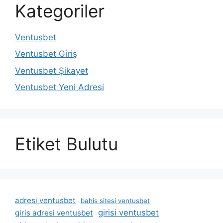
Kategoriler
Ventusbet
Ventusbet Giriş
Ventusbet Şikayet
Ventusbet Yeni Adresi
Etiket Bulutu
adresi ventusbet
bahis sitesi ventusbet
girisi ventusbet
giris adresi ventusbet