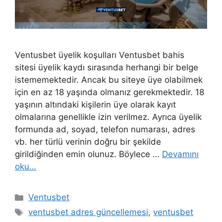
Ventusbet üyelik koşulları Ventusbet bahis
sitesi üyelik kaydı sırasında herhangi bir belge
istememektedir. Ancak bu siteye üye olabilmek
için en az 18 yaşında olmanız gerekmektedir. 18
yaşının altındaki kişilerin üye olarak kayıt
olmalarına genellikle izin verilmez. Ayrıca üyelik
formunda ad, soyad, telefon numarası, adres
vb. her türlü verinin doğru bir şekilde
girildiğinden emin olunuz. Böylece …
Devamını
oku…
Kategoriler
Ventusbet
Etiketler
ventusbet adres güncellemesi
,
ventusbet