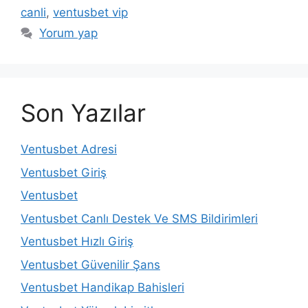
canli
,
ventusbet vip
Yorum yap
Son Yazılar
Ventusbet Adresi
Ventusbet Giriş
Ventusbet
Ventusbet Canlı Destek Ve SMS Bildirimleri
Ventusbet Hızlı Giriş
Ventusbet Güvenilir Şans
Ventusbet Handikap Bahisleri