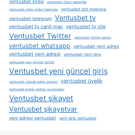
ventusbet sitesi
ventusbet sitesi hakkında
ventusbet slot makinesi
ventusbet sitesi sitesi hakkında
Ventusbet tv
ventusbet telegram
ventusbet tv canli maç
ventusbet tv izle
Ventusbet Twitter
ventusbet twitter adresi
ventusbet whatsapp
ventusbet yeni adres
ventusbet yeni adresi
ventusbet yeni giris
ventusbet yeni girişler twitter
Ventusbet yeni güncel giriş
ventusbet üyelik
ventusbet yüksek bahis oranları
ventusbet üyelik şartları ve koşulları
Ventusbet şikayet
Ventusbet şikayetvar
yeni adresi ventusbet
yeni giris ventusbet