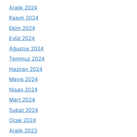
Aralık 2024
Kasım 2024
Ekim 2024
Eylül 2024
Ağustos 2024
Temmuz 2024
Haziran 2024
Mayıs 2024
Nisan 2024
Mart 2024
Şubat 2024
Ocak 2024
Aralık 2023