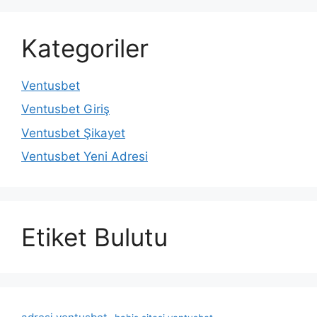
Kategoriler
Ventusbet
Ventusbet Giriş
Ventusbet Şikayet
Ventusbet Yeni Adresi
Etiket Bulutu