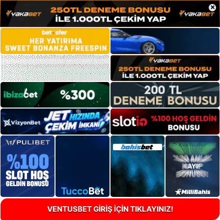
×
VENTUSBET GİRİŞ İÇİN TIKLAYINIZ!