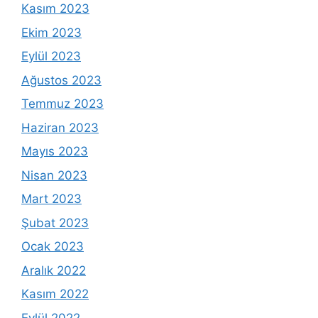
Kasım 2023
Ekim 2023
Eylül 2023
Ağustos 2023
Temmuz 2023
Haziran 2023
Mayıs 2023
Nisan 2023
Mart 2023
Şubat 2023
Ocak 2023
Aralık 2022
Kasım 2022
Eylül 2022