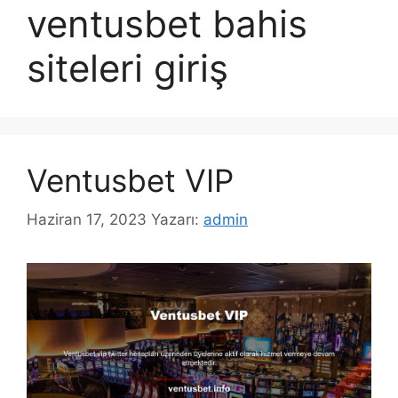
ventusbet bahis
siteleri giriş
Ventusbet VIP
Haziran 17, 2023
Yazarı:
admin