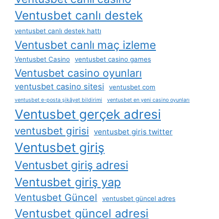
Ventusbet canlı destek
ventusbet canlı destek hattı
Ventusbet canlı maç izleme
Ventusbet Casino
ventusbet casino games
Ventusbet casino oyunları
ventusbet casino sitesi
ventusbet com
ventusbet e-posta şikâyet bildirimi
ventusbet en yeni casino oyunları
Ventusbet gerçek adresi
ventusbet girisi
ventusbet giris twitter
Ventusbet giriş
Ventusbet giriş adresi
Ventusbet giriş yap
Ventusbet Güncel
ventusbet güncel adres
Ventusbet güncel adresi