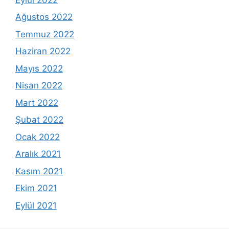
Ağustos 2022
Temmuz 2022
Haziran 2022
Mayıs 2022
Nisan 2022
Mart 2022
Şubat 2022
Ocak 2022
Aralık 2021
Kasım 2021
Ekim 2021
Eylül 2021