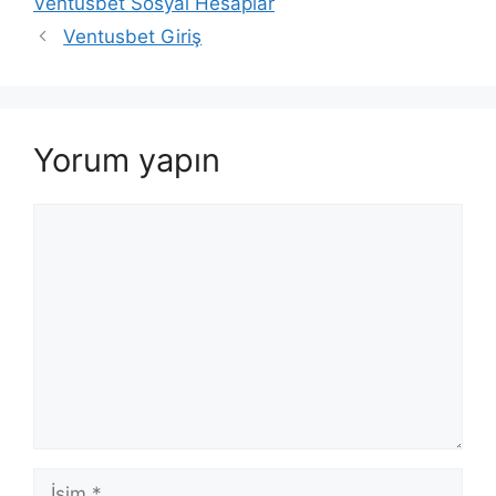
Ventusbet Sosyal Hesaplar
Ventusbet Giriş
Yorum yapın
Yorum
İsim