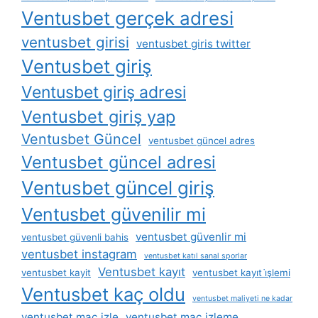
Ventusbet gerçek adresi
ventusbet girisi
ventusbet giris twitter
Ventusbet giriş
Ventusbet giriş adresi
Ventusbet giriş yap
Ventusbet Güncel
ventusbet güncel adres
Ventusbet güncel adresi
Ventusbet güncel giriş
Ventusbet güvenilir mi
ventusbet güvenlir mi
ventusbet güvenli bahis
ventusbet instagram
ventusbet katıl sanal sporlar
Ventusbet kayıt
ventusbet kayit
ventusbet kayıt i̇şlemi
Ventusbet kaç oldu
ventusbet maliyeti ne kadar
ventusbet maç izle
ventusbet maç izleme