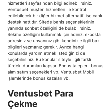
hizmetleri sayfasından bilgi edinebilirsiniz.
Ventusbet müşteri hizmetleri ile kontrol
edilebilecek bir diğer hizmet alternatifi ise canlı
destek hattıdır. Sitede bahis seçeneklerinin
yanında sohbet özelliğini de bulabilirsiniz.
Sekme özelliğini kullanmak için adınız, e-posta
adresiniz ve unvanınız gibi kendinizle ilgili bazı
bilgileri yazmanız gerekir. Ayrıca hangi
konularda yardım etmek istediğinizi de
seçebilirsiniz. Bu konular siteyle ilgili farklı
türdeki durumları kapsar. Bonus talepleri, bonus
alım satım seçenekleri vb. Ventusbet Mobil
işlemlerinde bonus kazaları vb.
Ventusbet Para
Çekme