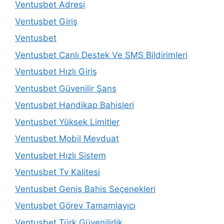
Ventusbet Adresi
Ventusbet Giriş
Ventusbet
Ventusbet Canlı Destek Ve SMS Bildirimleri
Ventusbet Hızlı Giriş
Ventusbet Güvenilir Şans
Ventusbet Handikap Bahisleri
Ventusbet Yüksek Limitler
Ventusbet Mobil Mevduat
Ventusbet Hızlı Sistem
Ventusbet Tv Kalitesi
Ventusbet Geniş Bahis Seçenekleri
Ventusbet Görev Tamamlayıcı
Ventusbet Türk Güvenilirlik