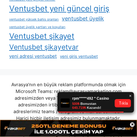
Ventusbet yeni güncel giriş
ventusbet üyelik
ventusbet yüksek bahis oranları
ventusbet üyelik şartları ve koşulları
Ventusbet şikayet
Ventusbet şikayetvar
yeni adresi ventusbet
yeni giris ventusbet
Avrasya'nın en büyük reklam platformunda olmak için
Microsoft Teams:
reklam@avrasyamarketing.com
adresimizden veya Telegram: @Avrasyamarketing
adresimizden irtibat kurabilirsiniz. (Tek iletişim
adreslerimiz teams / telegram ve mail adresimizdir.
Harici hiçbir iletişim adresimiz bulunmamaktadır.
×
Lütfen itibar etmeyiniz.) Türkiye yasalarına göre 7258
sayılı kanun uyarınca yasa dışı bahis oynamanın