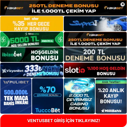
×
VENTUSBET GİRİŞ İÇİN TIKLAYINIZ!