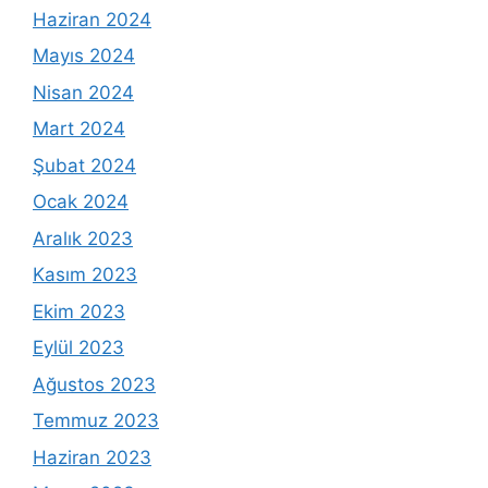
Haziran 2024
Mayıs 2024
Nisan 2024
Mart 2024
Şubat 2024
Ocak 2024
Aralık 2023
Kasım 2023
Ekim 2023
Eylül 2023
Ağustos 2023
Temmuz 2023
Haziran 2023