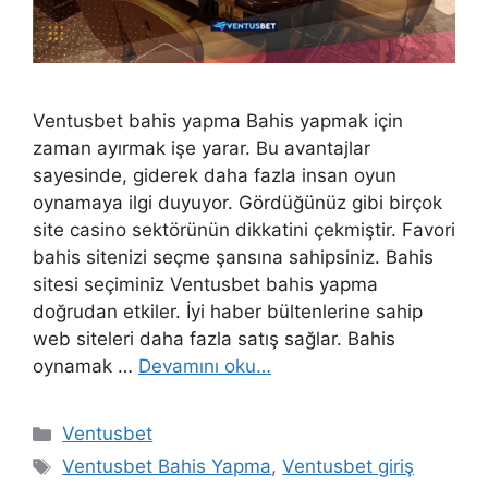
Ventusbet bahis yapma Bahis yapmak için
zaman ayırmak işe yarar. Bu avantajlar
sayesinde, giderek daha fazla insan oyun
oynamaya ilgi duyuyor. Gördüğünüz gibi birçok
site casino sektörünün dikkatini çekmiştir. Favori
bahis sitenizi seçme şansına sahipsiniz. Bahis
sitesi seçiminiz Ventusbet bahis yapma
doğrudan etkiler. İyi haber bültenlerine sahip
web siteleri daha fazla satış sağlar. Bahis
oynamak …
Devamını oku…
Kategoriler
Ventusbet
Etiketler
Ventusbet Bahis Yapma
,
Ventusbet giriş