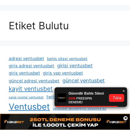
Etiket Bulutu
adresi ventusbet
bahis sitesi ventusbet
girisi ventusbet
giris adresi ventusbet
giris ventusbet
giris yap ventusbet
güncel ventusbet
güncel adresi ventusbet
kayit ventusbet
mobil ventusbet
twitter ventusbet
sanal sporlar ventusbet
Ventusbet
ventusbet aboneliğiniz süresince bu
Ventusbet adresi
×
ventusbet adres
Ventusbet bahis
ventusbet avantajları