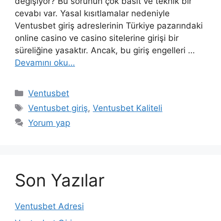
değişiyor? Bu sorunun çok basit ve teknik bir
cevabı var. Yasal kısıtlamalar nedeniyle
Ventusbet giriş adreslerinin Türkiye pazarındaki
online casino ve casino sitelerine girişi bir
süreliğine yasaktır. Ancak, bu giriş engelleri …
Devamını oku…
Kategoriler
Ventusbet
Etiketler
Ventusbet giriş
,
Ventusbet Kaliteli
Yorum yap
Son Yazılar
Ventusbet Adresi