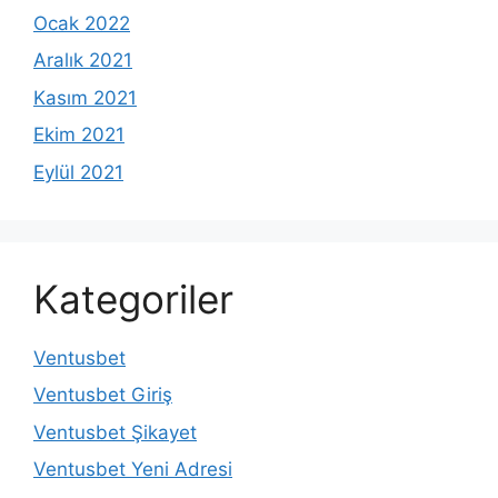
Ocak 2022
Aralık 2021
Kasım 2021
Ekim 2021
Eylül 2021
Kategoriler
Ventusbet
Ventusbet Giriş
Ventusbet Şikayet
Ventusbet Yeni Adresi