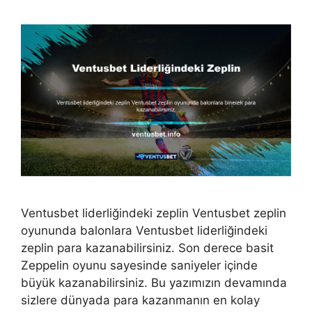
Ventusbet liderliğindeki zeplin Ventusbet zeplin
oyununda balonlara Ventusbet liderliğindeki
zeplin para kazanabilirsiniz. Son derece basit
Zeppelin oyunu sayesinde saniyeler içinde
büyük kazanabilirsiniz. Bu yazımızın devamında
sizlere dünyada para kazanmanın en kolay