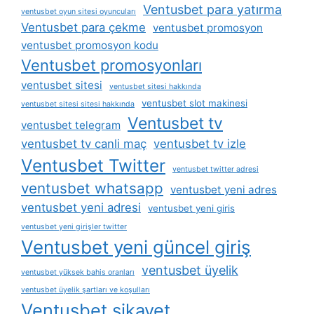
Ventusbet para yatırma
ventusbet oyun sitesi oyuncuları
Ventusbet para çekme
ventusbet promosyon
ventusbet promosyon kodu
Ventusbet promosyonları
ventusbet sitesi
ventusbet sitesi hakkında
ventusbet slot makinesi
ventusbet sitesi sitesi hakkında
Ventusbet tv
ventusbet telegram
ventusbet tv canli maç
ventusbet tv izle
Ventusbet Twitter
ventusbet twitter adresi
ventusbet whatsapp
ventusbet yeni adres
ventusbet yeni adresi
ventusbet yeni giris
ventusbet yeni girişler twitter
Ventusbet yeni güncel giriş
ventusbet üyelik
ventusbet yüksek bahis oranları
ventusbet üyelik şartları ve koşulları
Ventusbet şikayet