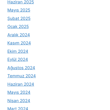
Haziran 2025
Mayıs 2025
Şubat 2025
Ocak 2025
Aralık 2024
Kasım 2024
Ekim 2024
Eylül 2024
Ağustos 2024
Temmuz 2024
Haziran 2024
Mayıs 2024
Nisan 2024
Mart 2024