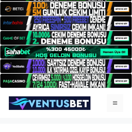
İçeriğe
atla
Menü