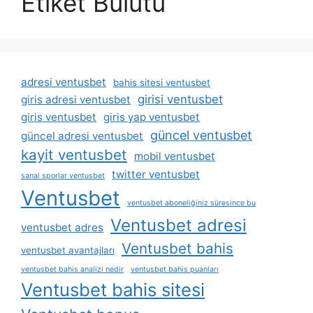
Etiket Bulutu
adresi ventusbet
bahis sitesi ventusbet
girisi ventusbet
giris adresi ventusbet
giris ventusbet
giris yap ventusbet
güncel ventusbet
güncel adresi ventusbet
kayit ventusbet
mobil ventusbet
twitter ventusbet
sanal sporlar ventusbet
Ventusbet
ventusbet aboneliğiniz süresince bu
Ventusbet adresi
ventusbet adres
Ventusbet bahis
ventusbet avantajları
ventusbet bahis analizi nedir
ventusbet bahis puanları
Ventusbet bahis sitesi