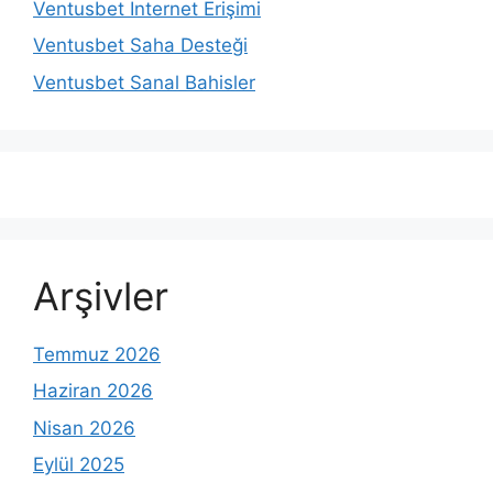
Ventusbet İnternet Erişimi
Ventusbet Saha Desteği
Ventusbet Sanal Bahisler
Arşivler
Temmuz 2026
Haziran 2026
Nisan 2026
Eylül 2025