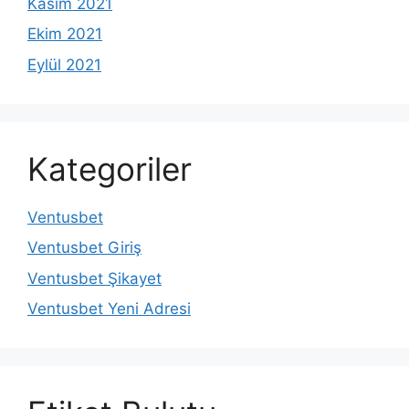
Kasım 2021
Ekim 2021
Eylül 2021
Kategoriler
Ventusbet
Ventusbet Giriş
Ventusbet Şikayet
Ventusbet Yeni Adresi