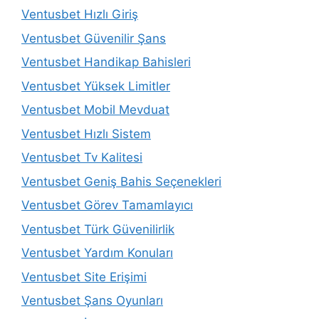
Ventusbet Hızlı Giriş
Ventusbet Güvenilir Şans
Ventusbet Handikap Bahisleri
Ventusbet Yüksek Limitler
Ventusbet Mobil Mevduat
Ventusbet Hızlı Sistem
Ventusbet Tv Kalitesi
Ventusbet Geniş Bahis Seçenekleri
Ventusbet Görev Tamamlayıcı
Ventusbet Türk Güvenilirlik
Ventusbet Yardım Konuları
Ventusbet Site Erişimi
Ventusbet Şans Oyunları