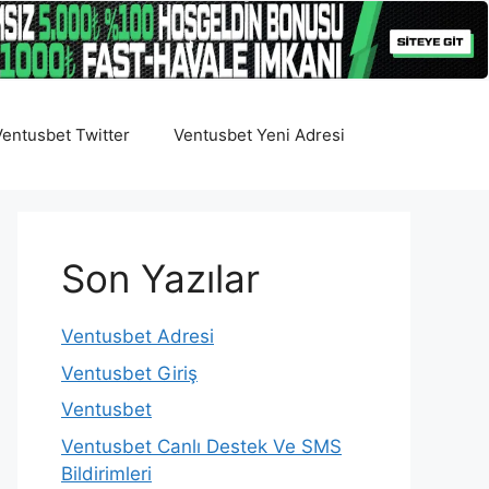
Ventusbet Twitter
Ventusbet Yeni Adresi
Son Yazılar
Ventusbet Adresi
Ventusbet Giriş
Ventusbet
Ventusbet Canlı Destek Ve SMS
Bildirimleri