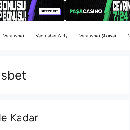
Ventusbet
Ventusbet Giriş
Ventusbet Şikayet
usbet
Ne Kadar