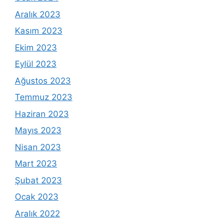
Aralık 2023
Kasım 2023
Ekim 2023
Eylül 2023
Ağustos 2023
Temmuz 2023
Haziran 2023
Mayıs 2023
Nisan 2023
Mart 2023
Şubat 2023
Ocak 2023
Aralık 2022