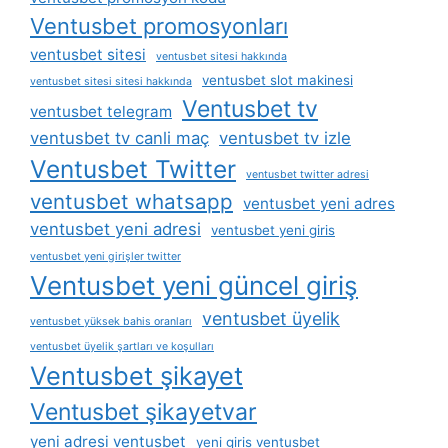
Ventusbet promosyonları
ventusbet sitesi
ventusbet sitesi hakkında
ventusbet slot makinesi
ventusbet sitesi sitesi hakkında
Ventusbet tv
ventusbet telegram
ventusbet tv canli maç
ventusbet tv izle
Ventusbet Twitter
ventusbet twitter adresi
ventusbet whatsapp
ventusbet yeni adres
ventusbet yeni adresi
ventusbet yeni giris
ventusbet yeni girişler twitter
Ventusbet yeni güncel giriş
ventusbet üyelik
ventusbet yüksek bahis oranları
ventusbet üyelik şartları ve koşulları
Ventusbet şikayet
Ventusbet şikayetvar
yeni adresi ventusbet
yeni giris ventusbet