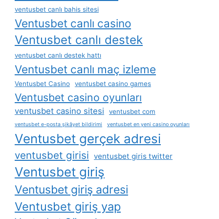
ventusbet canlı bahis sitesi
Ventusbet canlı casino
Ventusbet canlı destek
ventusbet canlı destek hattı
Ventusbet canlı maç izleme
Ventusbet Casino
ventusbet casino games
Ventusbet casino oyunları
ventusbet casino sitesi
ventusbet com
ventusbet e-posta şikâyet bildirimi
ventusbet en yeni casino oyunları
Ventusbet gerçek adresi
ventusbet girisi
ventusbet giris twitter
Ventusbet giriş
Ventusbet giriş adresi
Ventusbet giriş yap