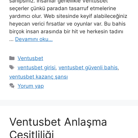
sahipsiniz. İnsanlar genellikle Ventusbet
seçerler çünkü paradan tasarruf etmelerine
yardımcı olur. Web sitesinde keyif alabileceğiniz
heyecan verici fırsatlar ve oyunlar var. Bu bahis
birçok insan arasında bir hit ve herkesin tadını
…
Devamını oku…
Kategoriler
Ventusbet
Etiketler
ventusbet girisi
,
ventusbet güvenli bahis
,
ventusbet kazanç şansı
Yorum yap
Ventusbet Anlaşma
Çeşitliliği