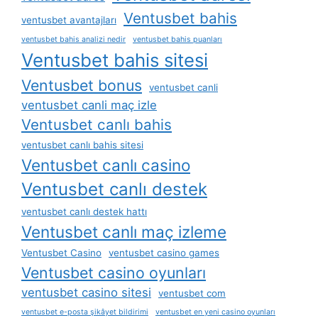
Ventusbet bahis
ventusbet avantajları
ventusbet bahis analizi nedir
ventusbet bahis puanları
Ventusbet bahis sitesi
Ventusbet bonus
ventusbet canli
ventusbet canli maç izle
Ventusbet canlı bahis
ventusbet canlı bahis sitesi
Ventusbet canlı casino
Ventusbet canlı destek
ventusbet canlı destek hattı
Ventusbet canlı maç izleme
Ventusbet Casino
ventusbet casino games
Ventusbet casino oyunları
ventusbet casino sitesi
ventusbet com
ventusbet e-posta şikâyet bildirimi
ventusbet en yeni casino oyunları