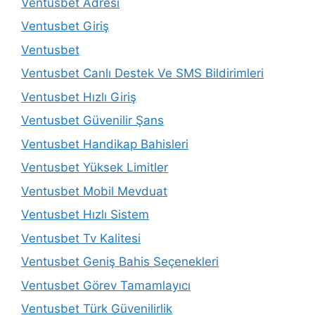
Ventusbet Adresi
Ventusbet Giriş
Ventusbet
Ventusbet Canlı Destek Ve SMS Bildirimleri
Ventusbet Hızlı Giriş
Ventusbet Güvenilir Şans
Ventusbet Handikap Bahisleri
Ventusbet Yüksek Limitler
Ventusbet Mobil Mevduat
Ventusbet Hızlı Sistem
Ventusbet Tv Kalitesi
Ventusbet Geniş Bahis Seçenekleri
Ventusbet Görev Tamamlayıcı
Ventusbet Türk Güvenilirlik