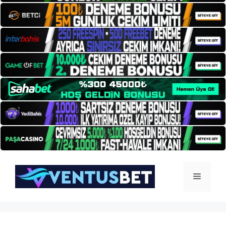
İçeriğe
atla
Menü