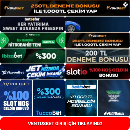
×
VENTUSBET GİRİŞ İÇİN TIKLAYINIZ!