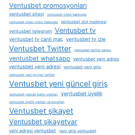
Ventusbet promosyonları
ventusbet sitesi
ventusbet sitesi hakkında
ventusbet slot makinesi
ventusbet sitesi sitesi hakkında
Ventusbet tv
ventusbet telegram
ventusbet tv canli maç
ventusbet tv izle
Ventusbet Twitter
ventusbet twitter adresi
ventusbet whatsapp
ventusbet yeni adres
ventusbet yeni adresi
ventusbet yeni giris
ventusbet yeni girişler twitter
Ventusbet yeni güncel giriş
ventusbet üyelik
ventusbet yüksek bahis oranları
ventusbet üyelik şartları ve koşulları
Ventusbet şikayet
Ventusbet şikayetvar
yeni adresi ventusbet
yeni giris ventusbet