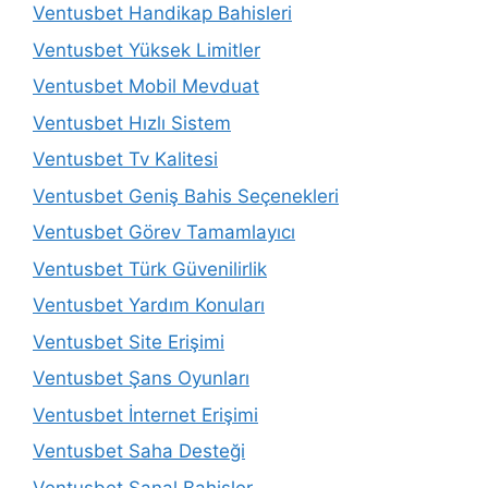
Ventusbet Handikap Bahisleri
Ventusbet Yüksek Limitler
Ventusbet Mobil Mevduat
Ventusbet Hızlı Sistem
Ventusbet Tv Kalitesi
Ventusbet Geniş Bahis Seçenekleri
Ventusbet Görev Tamamlayıcı
Ventusbet Türk Güvenilirlik
Ventusbet Yardım Konuları
Ventusbet Site Erişimi
Ventusbet Şans Oyunları
Ventusbet İnternet Erişimi
Ventusbet Saha Desteği
Ventusbet Sanal Bahisler