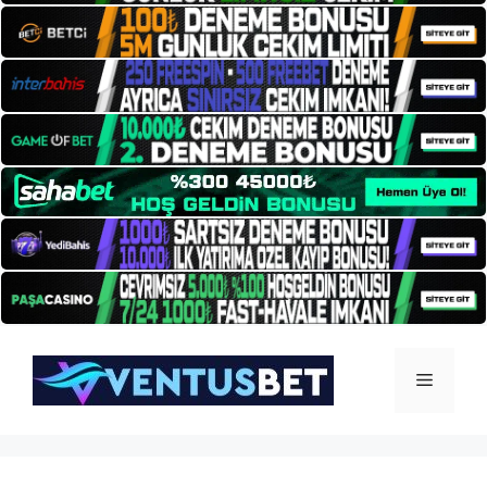
İçeriğe
atla
Menü