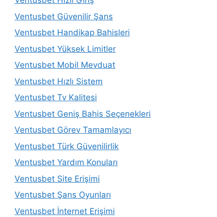
Ventusbet Hızlı Giriş
Ventusbet Güvenilir Şans
Ventusbet Handikap Bahisleri
Ventusbet Yüksek Limitler
Ventusbet Mobil Mevduat
Ventusbet Hızlı Sistem
Ventusbet Tv Kalitesi
Ventusbet Geniş Bahis Seçenekleri
Ventusbet Görev Tamamlayıcı
Ventusbet Türk Güvenilirlik
Ventusbet Yardım Konuları
Ventusbet Site Erişimi
Ventusbet Şans Oyunları
Ventusbet İnternet Erişimi