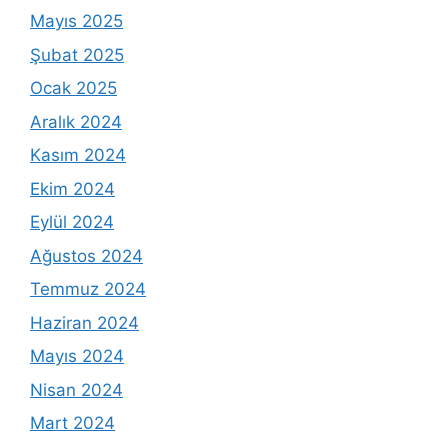
Mayıs 2025
Şubat 2025
Ocak 2025
Aralık 2024
Kasım 2024
Ekim 2024
Eylül 2024
Ağustos 2024
Temmuz 2024
Haziran 2024
Mayıs 2024
Nisan 2024
Mart 2024