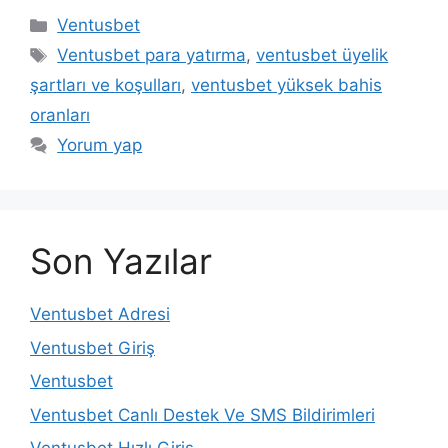
Kategoriler
Ventusbet
Etiketler
Ventusbet para yatırma
,
ventusbet üyelik
şartları ve koşulları
,
ventusbet yüksek bahis
oranları
Yorum yap
Son Yazılar
Ventusbet Adresi
Ventusbet Giriş
Ventusbet
Ventusbet Canlı Destek Ve SMS Bildirimleri