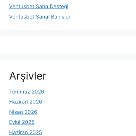
Ventusbet Saha Desteği
Ventusbet Sanal Bahisler
Arşivler
Temmuz 2026
Haziran 2026
Nisan 2026
Eylül 2025
Haziran 2025