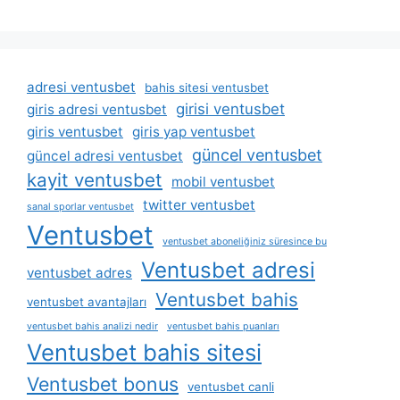
adresi ventusbet
bahis sitesi ventusbet
girisi ventusbet
giris adresi ventusbet
giris ventusbet
giris yap ventusbet
güncel ventusbet
güncel adresi ventusbet
kayit ventusbet
mobil ventusbet
twitter ventusbet
sanal sporlar ventusbet
Ventusbet
ventusbet aboneliğiniz süresince bu
Ventusbet adresi
ventusbet adres
Ventusbet bahis
ventusbet avantajları
ventusbet bahis analizi nedir
ventusbet bahis puanları
Ventusbet bahis sitesi
Ventusbet bonus
ventusbet canli