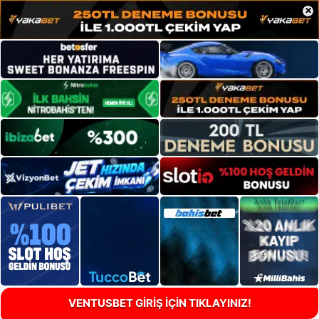
×
VENTUSBET GİRİŞ İÇİN TIKLAYINIZ!