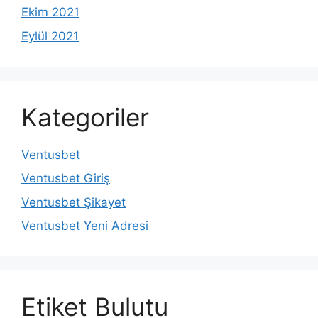
Ekim 2021
Eylül 2021
Kategoriler
Ventusbet
Ventusbet Giriş
Ventusbet Şikayet
Ventusbet Yeni Adresi
Etiket Bulutu