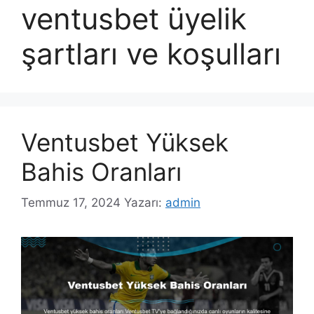
ventusbet üyelik
şartları ve koşulları
Ventusbet Yüksek
Bahis Oranları
Temmuz 17, 2024
Yazarı:
admin