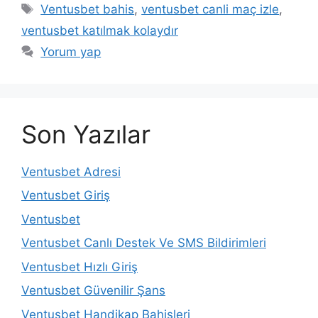
Etiketler
Ventusbet bahis
,
ventusbet canli maç izle
,
ventusbet katılmak kolaydır
Yorum yap
Son Yazılar
Ventusbet Adresi
Ventusbet Giriş
Ventusbet
Ventusbet Canlı Destek Ve SMS Bildirimleri
Ventusbet Hızlı Giriş
Ventusbet Güvenilir Şans
Ventusbet Handikap Bahisleri