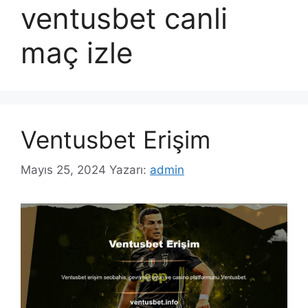
ventusbet canli
maç izle
Ventusbet Erişim
Mayıs 25, 2024
Yazarı:
admin