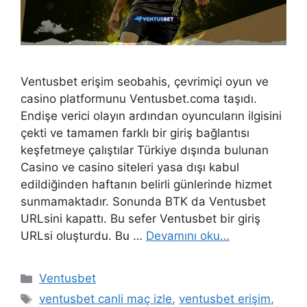
Ventusbet erişim seobahis, çevrimiçi oyun ve
casino platformunu Ventusbet.coma taşıdı.
Endişe verici olayın ardından oyuncuların ilgisini
çekti ve tamamen farklı bir giriş bağlantısı
keşfetmeye çalıştılar Türkiye dışında bulunan
Casino ve casino siteleri yasa dışı kabul
edildiğinden haftanın belirli günlerinde hizmet
sunmamaktadır. Sonunda BTK da Ventusbet
URLsini kapattı. Bu sefer Ventusbet bir giriş
URLsi oluşturdu. Bu …
Devamını oku…
Kategoriler
Ventusbet
Etiketler
ventusbet canli maç izle
,
ventusbet erişim
,