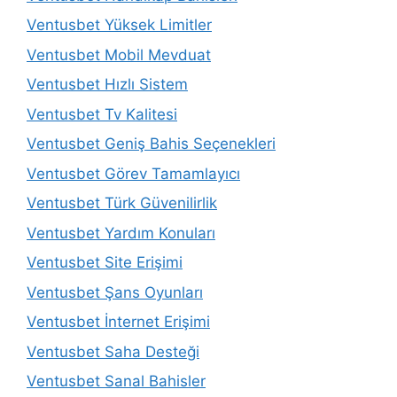
Ventusbet Yüksek Limitler
Ventusbet Mobil Mevduat
Ventusbet Hızlı Sistem
Ventusbet Tv Kalitesi
Ventusbet Geniş Bahis Seçenekleri
Ventusbet Görev Tamamlayıcı
Ventusbet Türk Güvenilirlik
Ventusbet Yardım Konuları
Ventusbet Site Erişimi
Ventusbet Şans Oyunları
Ventusbet İnternet Erişimi
Ventusbet Saha Desteği
Ventusbet Sanal Bahisler