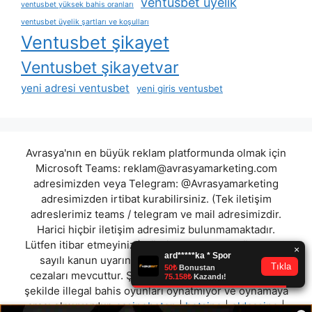
ventusbet üyelik
ventusbet yüksek bahis oranları
ventusbet üyelik şartları ve koşulları
Ventusbet şikayet
Ventusbet şikayetvar
yeni adresi ventusbet
yeni giris ventusbet
Avrasya'nın en büyük reklam platformunda olmak için
Microsoft Teams:
reklam@avrasyamarketing.com
adresimizden veya Telegram: @Avrasyamarketing
adresimizden irtibat kurabilirsiniz. (Tek iletişim
adreslerimiz teams / telegram ve mail adresimizdir.
Harici hiçbir iletişim adresimiz bulunmamaktadır.
Lütfen itibar etmeyiniz.) Türkiye yasalarına göre 7258
sayılı kanun uyarınca yasa dışı bahis oynamanın
cezaları mevcuttur. Şu an bulunduğunuz site hiç bir
şekilde illegal bahis oyunları oynatmıyor ve oynamaya
aracı olmuyordur.
casinobeton
|
betsine
|
oldcasino
|