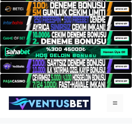
İçeriğe
atla
Menü