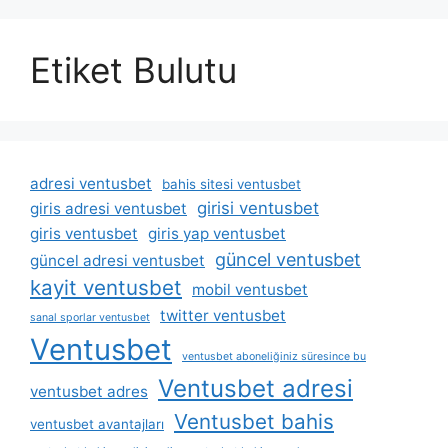
Etiket Bulutu
adresi ventusbet
bahis sitesi ventusbet
girisi ventusbet
giris adresi ventusbet
giris ventusbet
giris yap ventusbet
güncel ventusbet
güncel adresi ventusbet
kayit ventusbet
mobil ventusbet
twitter ventusbet
sanal sporlar ventusbet
Ventusbet
ventusbet aboneliğiniz süresince bu
Ventusbet adresi
ventusbet adres
Ventusbet bahis
ventusbet avantajları