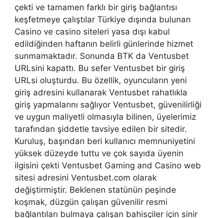
çekti ve tamamen farklı bir giriş bağlantısı
keşfetmeye çalıştılar Türkiye dışında bulunan
Casino ve casino siteleri yasa dışı kabul
edildiğinden haftanın belirli günlerinde hizmet
sunmamaktadır. Sonunda BTK da Ventusbet
URLsini kapattı. Bu sefer Ventusbet bir giriş
URLsi oluşturdu. Bu özellik, oyuncuların yeni
giriş adresini kullanarak Ventusbet rahatlıkla
giriş yapmalarını sağlıyor Ventusbet, güvenilirliği
ve uygun maliyetli olmasıyla bilinen, üyelerimiz
tarafından şiddetle tavsiye edilen bir sitedir.
Kuruluş, başından beri kullanıcı memnuniyetini
yüksek düzeyde tuttu ve çok sayıda üyenin
ilgisini çekti Ventusbet Gaming and Casino web
sitesi adresini Ventusbet.com olarak
değiştirmiştir. Beklenen statünün peşinde
koşmak, düzgün çalışan güvenilir resmi
bağlantıları bulmaya çalışan bahisçiler için sinir