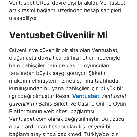
Ventusbet URLsi devre dışı bırakıldı. Ventusbet
artık resmi bağlantı üzerinden hesap sahipleri
ulaşabiliyor
Ventusbet Güvenilir Mi
Güvenilir ve güvenilir bir site olan Ventusbet,
olağanüstü döviz ticareti hizmetleri nedeniyle
hem bahisçiler hem de casino oyuncuları
tarafından büyük saygı görüyor. Şirketin
mükemmel müşteri hizmeti sunma taahhüdü,
kuruluşundan bu yana bahisçiler için büyük bir
ilgi odağı olmuştur Resmi
Ventusbet
Ventusbet
güvenilir mi
Bahis Şirketi ve Casino Online Oyun
Platformunun web sitesi bağlantısı
Ventusbet.com olarak değiştirilmiştir. Bu üzücü
olayın ardından hesabı olan kişiler yeni bir
bağlantı arayışında gecikmedi Türkiye’de izin