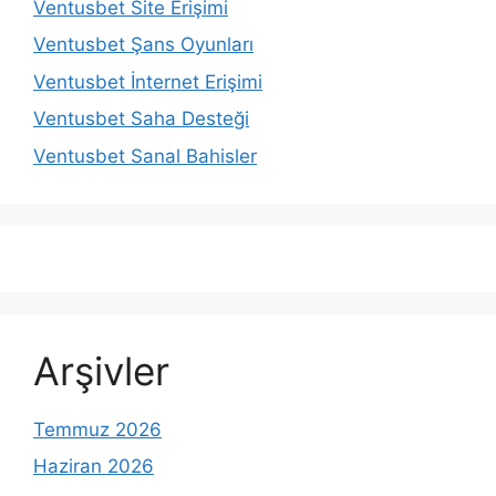
Ventusbet Site Erişimi
Ventusbet Şans Oyunları
Ventusbet İnternet Erişimi
Ventusbet Saha Desteği
Ventusbet Sanal Bahisler
Arşivler
Temmuz 2026
Haziran 2026