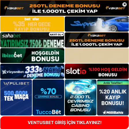
×
VENTUSBET GİRİŞ İÇİN TIKLAYINIZ!