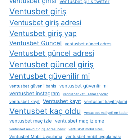
ventusbet girisi
ventusbet giris twitter
Ventusbet giriş
Ventusbet giriş adresi
Ventusbet giriş yap
Ventusbet Güncel
ventusbet güncel adres
Ventusbet güncel adresi
Ventusbet güncel giriş
Ventusbet güvenilir mi
ventusbet güvenlir mi
ventusbet güvenli bahis
ventusbet instagram
ventusbet katıl sanal sporlar
Ventusbet kayıt
ventusbet kayit
ventusbet kayıt i̇şlemi
Ventusbet kaç oldu
ventusbet maliyeti ne kadar
ventusbet maç izle
ventusbet maç izleme
ventusbet mevcut giriş adresi nedir
ventusbet mobil sitesi
Ventusbet Mobil Uygulama
ventusbet mobil uygulaması