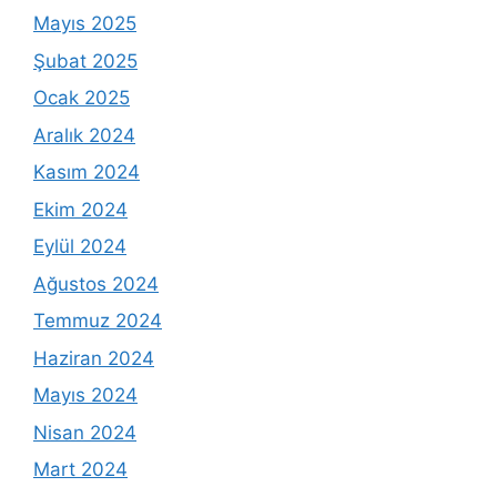
Mayıs 2025
Şubat 2025
Ocak 2025
Aralık 2024
Kasım 2024
Ekim 2024
Eylül 2024
Ağustos 2024
Temmuz 2024
Haziran 2024
Mayıs 2024
Nisan 2024
Mart 2024