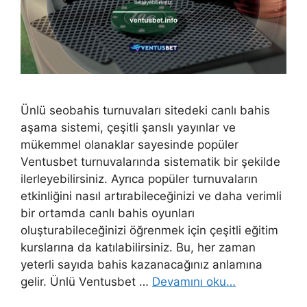
Ünlü seobahis turnuvaları sitedeki canlı bahis
aşama sistemi, çeşitli şanslı yayınlar ve
mükemmel olanaklar sayesinde popüler
Ventusbet turnuvalarında sistematik bir şekilde
ilerleyebilirsiniz. Ayrıca popüler turnuvaların
etkinliğini nasıl artırabileceğinizi ve daha verimli
bir ortamda canlı bahis oyunları
oluşturabileceğinizi öğrenmek için çeşitli eğitim
kurslarına da katılabilirsiniz. Bu, her zaman
yeterli sayıda bahis kazanacağınız anlamına
gelir. Ünlü Ventusbet …
Devamını oku…