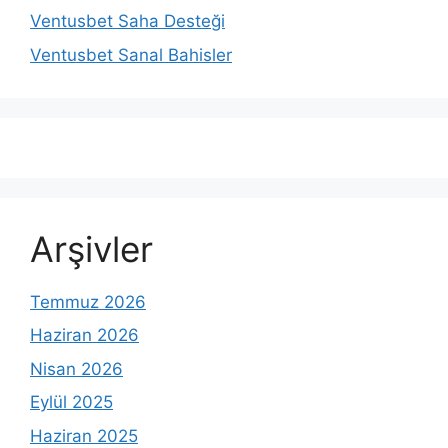
Ventusbet Saha Desteği
Ventusbet Sanal Bahisler
Arşivler
Temmuz 2026
Haziran 2026
Nisan 2026
Eylül 2025
Haziran 2025