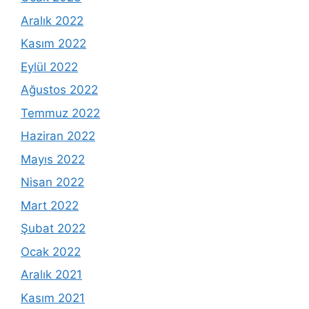
Aralık 2022
Kasım 2022
Eylül 2022
Ağustos 2022
Temmuz 2022
Haziran 2022
Mayıs 2022
Nisan 2022
Mart 2022
Şubat 2022
Ocak 2022
Aralık 2021
Kasım 2021