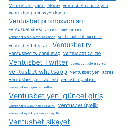
Ventusbet para çekme
ventusbet promosyon
ventusbet promosyon kodu
Ventusbet promosyonları
ventusbet sitesi
ventusbet sitesi hakkında
ventusbet slot makinesi
ventusbet sitesi sitesi hakkında
Ventusbet tv
ventusbet telegram
ventusbet tv canli maç
ventusbet tv izle
Ventusbet Twitter
ventusbet twitter adresi
ventusbet whatsapp
ventusbet yeni adres
ventusbet yeni adresi
ventusbet yeni giris
ventusbet yeni girişler twitter
Ventusbet yeni güncel giriş
ventusbet üyelik
ventusbet yüksek bahis oranları
ventusbet üyelik şartları ve koşulları
Ventusbet şikayet