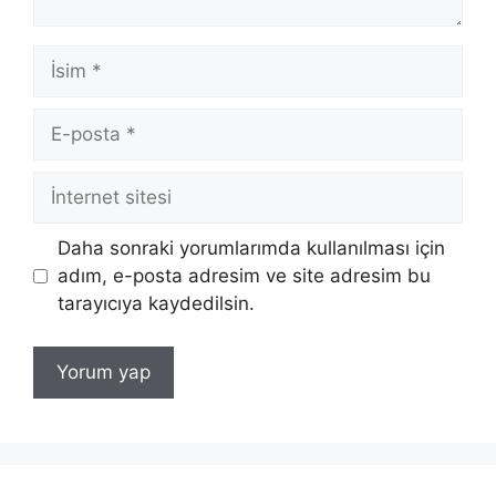
İsim
E-
posta
İnternet
sitesi
Daha sonraki yorumlarımda kullanılması için
adım, e-posta adresim ve site adresim bu
tarayıcıya kaydedilsin.