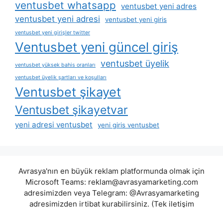
ventusbet whatsapp
ventusbet yeni adres
ventusbet yeni adresi
ventusbet yeni giris
ventusbet yeni girişler twitter
Ventusbet yeni güncel giriş
ventusbet üyelik
ventusbet yüksek bahis oranları
ventusbet üyelik şartları ve koşulları
Ventusbet şikayet
Ventusbet şikayetvar
yeni adresi ventusbet
yeni giris ventusbet
Avrasya'nın en büyük reklam platformunda olmak için
Microsoft Teams:
reklam@avrasyamarketing.com
adresimizden veya Telegram: @Avrasyamarketing
adresimizden irtibat kurabilirsiniz. (Tek iletişim
adreslerimiz teams / telegram ve mail adresimizdir.