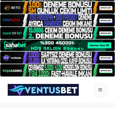
İçeriğe
atla
Menü