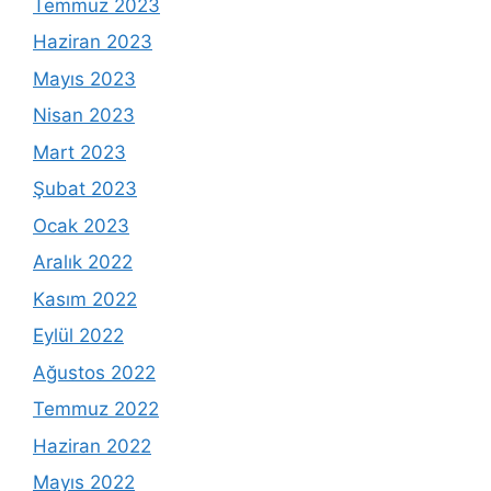
Temmuz 2023
Haziran 2023
Mayıs 2023
Nisan 2023
Mart 2023
Şubat 2023
Ocak 2023
Aralık 2022
Kasım 2022
Eylül 2022
Ağustos 2022
Temmuz 2022
Haziran 2022
Mayıs 2022