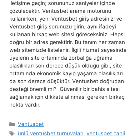
iletişime geçin; sorununuz saniyeler içinde
çözülecektir. Ventusbet arama motorunu
kullanırken, yeni Ventusbet giriş adresinizi ve
Ventusbet giriş sorunuzu girin; aynı ifadeyi
kullanan birkaç web sitesi göreceksiniz. Hepsi
doğru bir adres gerektirir. Bu tanım her zaman
web sitemizde listelenir. İlgili hizmet sayesinde
üyelerin site ortamında zorbalığa uğrama
olasılıkları son derece düşük olduğu gibi, site
ortamında ekonomik kayıp yaşama olasılıkları
da son derece düşüktür. Ventusbet doğrudan
desteği önemli mi? Güvenilir bir bahis sitesi
sağlamak için dikkate alınması gereken birkaç
nokta vardır.
Kategoriler
Ventusbet
Etiketler
ünlü ventusbet turnuvaları
,
ventusbet canli