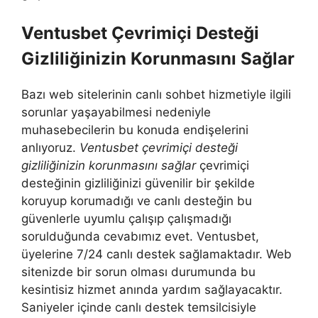
Ventusbet Çevrimiçi Desteği
Gizliliğinizin Korunmasını Sağlar
Bazı web sitelerinin canlı sohbet hizmetiyle ilgili
sorunlar yaşayabilmesi nedeniyle
muhasebecilerin bu konuda endişelerini
anlıyoruz.
Ventusbet çevrimiçi desteği
gizliliğinizin korunmasını sağlar
çevrimiçi
desteğinin gizliliğinizi güvenilir bir şekilde
koruyup korumadığı ve canlı desteğin bu
güvenlerle uyumlu çalışıp çalışmadığı
sorulduğunda cevabımız evet. Ventusbet,
üyelerine 7/24 canlı destek sağlamaktadır. Web
sitenizde bir sorun olması durumunda bu
kesintisiz hizmet anında yardım sağlayacaktır.
Saniyeler içinde canlı destek temsilcisiyle