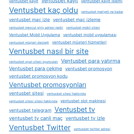
Ventusbet kayıt
ventusbet kayit
ventusbet kayıt i̇şlemi
Ventusbet kaç oldu
ventusbet maliyeti ne kadar
ventusbet maç izle
ventusbet maç izleme
ventusbet mevcut giriş adresi nedir
ventusbet mobil sitesi
Ventusbet Mobil Uygulama
ventusbet mobil uygulaması
ventusbet müşteri hizmetleri
ventusbet müşteri desteği
Ventusbet nasıl bir site
Ventusbet para yatırma
ventusbet oyun sitesi oyuncuları
Ventusbet para çekme
ventusbet promosyon
ventusbet promosyon kodu
Ventusbet promosyonları
ventusbet sitesi
ventusbet sitesi hakkında
ventusbet slot makinesi
ventusbet sitesi sitesi hakkında
Ventusbet tv
ventusbet telegram
ventusbet tv canli maç
ventusbet tv izle
Ventusbet Twitter
ventusbet twitter adresi