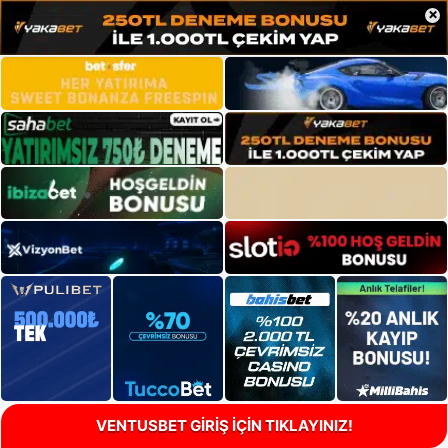
×
VENTUSBET GİRİŞ İÇİN TIKLAYINIZ!