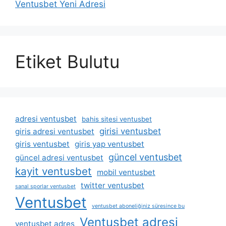
Ventusbet Yeni Adresi
Etiket Bulutu
adresi ventusbet
bahis sitesi ventusbet
girisi ventusbet
giris adresi ventusbet
giris ventusbet
giris yap ventusbet
güncel ventusbet
güncel adresi ventusbet
kayit ventusbet
mobil ventusbet
twitter ventusbet
sanal sporlar ventusbet
Ventusbet
ventusbet aboneliğiniz süresince bu
Ventusbet adresi
ventusbet adres