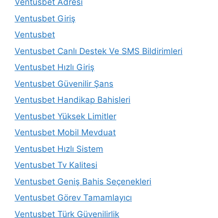
Ventusbet Adresi
Ventusbet Giriş
Ventusbet
Ventusbet Canlı Destek Ve SMS Bildirimleri
Ventusbet Hızlı Giriş
Ventusbet Güvenilir Şans
Ventusbet Handikap Bahisleri
Ventusbet Yüksek Limitler
Ventusbet Mobil Mevduat
Ventusbet Hızlı Sistem
Ventusbet Tv Kalitesi
Ventusbet Geniş Bahis Seçenekleri
Ventusbet Görev Tamamlayıcı
Ventusbet Türk Güvenilirlik