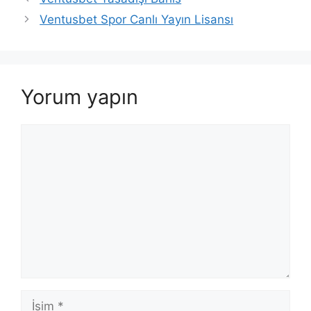
Ventusbet Spor Canlı Yayın Lisansı
Yorum yapın
Yorum
İsim