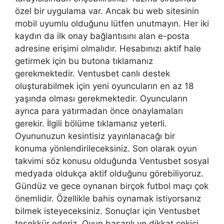
özel bir uygulama var. Ancak bu web sitesinin
mobil uyumlu olduğunu lütfen unutmayın. Her iki
kaydın da ilk onay bağlantısını alan e-posta
adresine erişimi olmalıdır. Hesabınızı aktif hale
getirmek için bu butona tıklamanız
gerekmektedir. Ventusbet canlı destek
oluşturabilmek için yeni oyuncuların en az 18
yaşında olması gerekmektedir. Oyuncuların
ayrıca para yatırmadan önce onaylamaları
gerekir. İlgili bölüme tıklamanız yeterli.
Oyununuzun kesintisiz yayınlanacağı bir
konuma yönlendirileceksiniz. Son olarak oyun
takvimi söz konusu olduğunda Ventusbet sosyal
medyada oldukça aktif olduğunu görebiliyoruz.
Gündüz ve gece oynanan birçok futbol maçı çok
önemlidir. Özellikle bahis oynamak istiyorsanız
bilmek isteyeceksiniz. Sonuçlar için Ventusbet
teşekkür ederiz. Oyun başarılı ve dikkat çekici