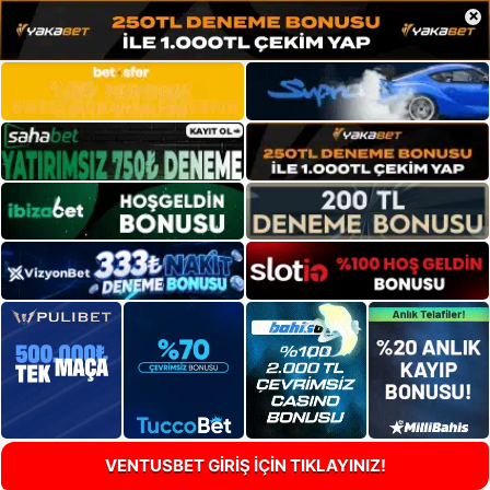
×
VENTUSBET GİRİŞ İÇİN TIKLAYINIZ!