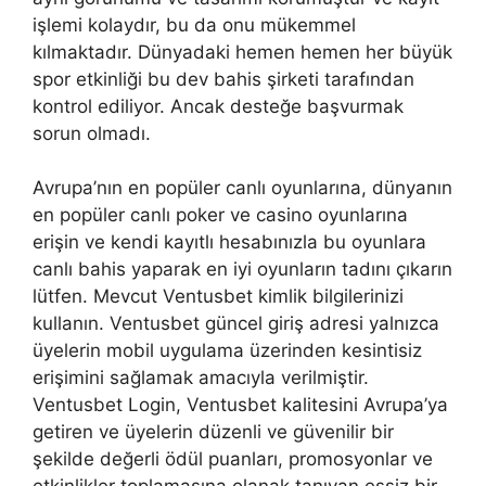
işlemi kolaydır, bu da onu mükemmel
kılmaktadır. Dünyadaki hemen hemen her büyük
spor etkinliği bu dev bahis şirketi tarafından
kontrol ediliyor. Ancak desteğe başvurmak
sorun olmadı.
Avrupa’nın en popüler canlı oyunlarına, dünyanın
en popüler canlı poker ve casino oyunlarına
erişin ve kendi kayıtlı hesabınızla bu oyunlara
canlı bahis yaparak en iyi oyunların tadını çıkarın
lütfen. Mevcut Ventusbet kimlik bilgilerinizi
kullanın. Ventusbet güncel giriş adresi yalnızca
üyelerin mobil uygulama üzerinden kesintisiz
erişimini sağlamak amacıyla verilmiştir.
Ventusbet Login, Ventusbet kalitesini Avrupa’ya
getiren ve üyelerin düzenli ve güvenilir bir
şekilde değerli ödül puanları, promosyonlar ve