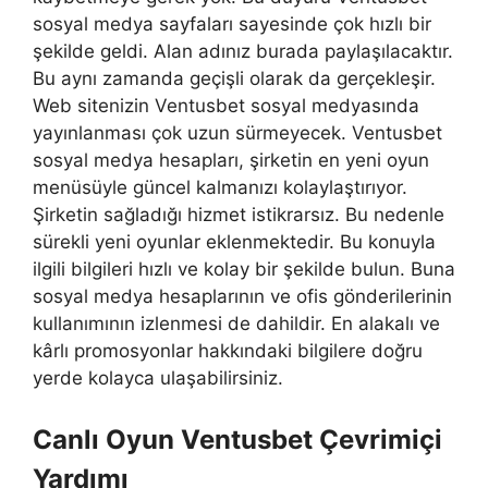
sosyal medya sayfaları sayesinde çok hızlı bir
şekilde geldi. Alan adınız burada paylaşılacaktır.
Bu aynı zamanda geçişli olarak da gerçekleşir.
Web sitenizin Ventusbet sosyal medyasında
yayınlanması çok uzun sürmeyecek. Ventusbet
sosyal medya hesapları, şirketin en yeni oyun
menüsüyle güncel kalmanızı kolaylaştırıyor.
Şirketin sağladığı hizmet istikrarsız. Bu nedenle
sürekli yeni oyunlar eklenmektedir. Bu konuyla
ilgili bilgileri hızlı ve kolay bir şekilde bulun. Buna
sosyal medya hesaplarının ve ofis gönderilerinin
kullanımının izlenmesi de dahildir. En alakalı ve
kârlı promosyonlar hakkındaki bilgilere doğru
yerde kolayca ulaşabilirsiniz.
Canlı Oyun Ventusbet Çevrimiçi
Yardımı