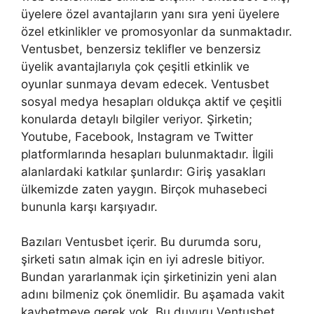
üyelere özel avantajların yanı sıra yeni üyelere
özel etkinlikler ve promosyonlar da sunmaktadır.
Ventusbet, benzersiz teklifler ve benzersiz
üyelik avantajlarıyla çok çeşitli etkinlik ve
oyunlar sunmaya devam edecek. Ventusbet
sosyal medya hesapları oldukça aktif ve çeşitli
konularda detaylı bilgiler veriyor. Şirketin;
Youtube, Facebook, Instagram ve Twitter
platformlarında hesapları bulunmaktadır. İlgili
alanlardaki katkılar şunlardır: Giriş yasakları
ülkemizde zaten yaygın. Birçok muhasebeci
bununla karşı karşıyadır.
Bazıları Ventusbet içerir. Bu durumda soru,
şirketi satın almak için en iyi adresle bitiyor.
Bundan yararlanmak için şirketinizin yeni alan
adını bilmeniz çok önemlidir. Bu aşamada vakit
kaybetmeye gerek yok. Bu duyuru Ventusbet