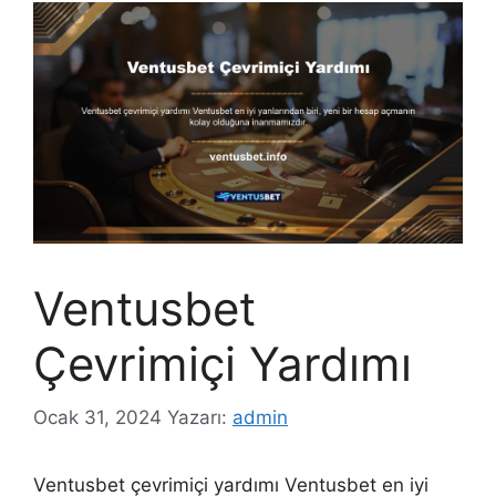
Ventusbet
Çevrimiçi Yardımı
Ocak 31, 2024
Yazarı:
admin
Ventusbet çevrimiçi yardımı Ventusbet en iyi