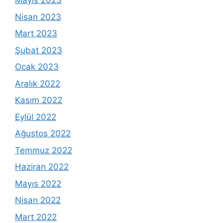
Mayıs 2023
Nisan 2023
Mart 2023
Şubat 2023
Ocak 2023
Aralık 2022
Kasım 2022
Eylül 2022
Ağustos 2022
Temmuz 2022
Haziran 2022
Mayıs 2022
Nisan 2022
Mart 2022