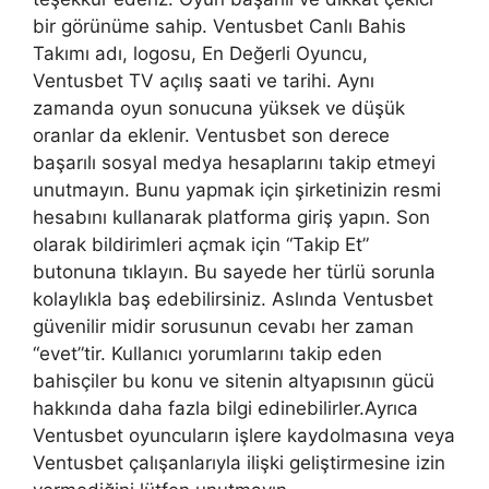
bir görünüme sahip. Ventusbet Canlı Bahis
Takımı adı, logosu, En Değerli Oyuncu,
Ventusbet TV açılış saati ve tarihi. Aynı
zamanda oyun sonucuna yüksek ve düşük
oranlar da eklenir. Ventusbet son derece
başarılı sosyal medya hesaplarını takip etmeyi
unutmayın. Bunu yapmak için şirketinizin resmi
hesabını kullanarak platforma giriş yapın. Son
olarak bildirimleri açmak için “Takip Et”
butonuna tıklayın. Bu sayede her türlü sorunla
kolaylıkla baş edebilirsiniz. Aslında Ventusbet
güvenilir midir sorusunun cevabı her zaman
“evet”tir. Kullanıcı yorumlarını takip eden
bahisçiler bu konu ve sitenin altyapısının gücü
hakkında daha fazla bilgi edinebilirler.Ayrıca
Ventusbet oyuncuların işlere kaydolmasına veya
Ventusbet çalışanlarıyla ilişki geliştirmesine izin