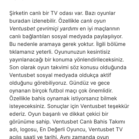
Şirketin canlı bir TV odası var. Bazı oyunlar
buradan izlenebilir. Özellikle
canlı oyun
Ventusbet çevrimiçi yardımı
en iyi maçlarının
canlı bağlantıları sosyal medyada paylaşılıyor.
Bu nedenle aramaya gerek yoktur. İlgili bölüme
tıklamanız yeterli. Oyununuzun kesintisiz
yayınlanacağı bir konuma yönlendirileceksiniz.
Son olarak oyun takvimi söz konusu olduğunda
Ventusbet sosyal medyada oldukça aktif
olduğunu görebiliyoruz. Gündüz ve gece
oynanan birçok futbol maçı çok önemlidir.
Özellikle bahis oynamak istiyorsanız bilmek
isteyeceksiniz. Sonuçlar için Ventusbet teşekkür
ederiz. Oyun başarılı ve dikkat çekici bir
görünüme sahip. Ventusbet Canlı Bahis Takımı
adı, logosu, En Değerli Oyuncu, Ventusbet TV
açılış saati ve tarihi. Aynı zamanda oyun