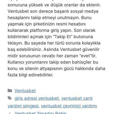
sonucuna yüksek ve düşük oranlar da eklenir.
Ventusbet son derece başarılı sosyal medya
hesaplarını takip etmeyi unutmayın. Bunu
yapmak için şirketinizin resmi hesabını
kullanarak platforma giriş yapın. Son olarak
bildirimleri açmak için “Takip Et” butonuna
tıklayın. Bu sayede her türlü sorunla kolaylıkla
baş edebilirsiniz. Aslında Ventusbet güvenilir
midir sorusunun cevabı her zaman “evet”tir.
Kullanıcı yorumlarını takip eden bahisçiler bu
konu ve sitenin altyapısının gücü hakkında daha
fazla bilgi edinebilirler.
Kategoriler
Ventusbet
Etiketler
giris adresi ventusbet
,
ventusbet canlı
yardım simgesi
,
ventusbet çevrimiçi yardımı
Ventusbet Yasadışı Bahis