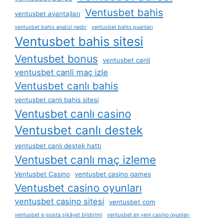
Ventusbet bahis
ventusbet avantajları
ventusbet bahis analizi nedir
ventusbet bahis puanları
Ventusbet bahis sitesi
Ventusbet bonus
ventusbet canli
ventusbet canli maç izle
Ventusbet canlı bahis
ventusbet canlı bahis sitesi
Ventusbet canlı casino
Ventusbet canlı destek
ventusbet canlı destek hattı
Ventusbet canlı maç izleme
Ventusbet Casino
ventusbet casino games
Ventusbet casino oyunları
ventusbet casino sitesi
ventusbet com
ventusbet e-posta şikâyet bildirimi
ventusbet en yeni casino oyunları