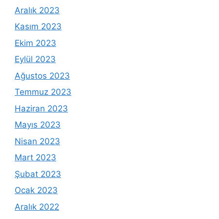
Aralık 2023
Kasım 2023
Ekim 2023
Eylül 2023
Ağustos 2023
Temmuz 2023
Haziran 2023
Mayıs 2023
Nisan 2023
Mart 2023
Şubat 2023
Ocak 2023
Aralık 2022