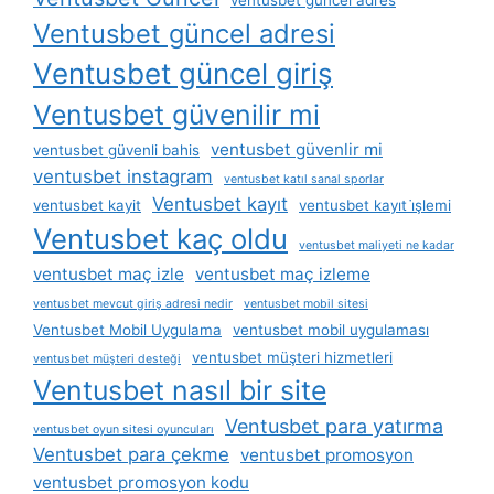
ventusbet güncel adres
Ventusbet güncel adresi
Ventusbet güncel giriş
Ventusbet güvenilir mi
ventusbet güvenlir mi
ventusbet güvenli bahis
ventusbet instagram
ventusbet katıl sanal sporlar
Ventusbet kayıt
ventusbet kayit
ventusbet kayıt i̇şlemi
Ventusbet kaç oldu
ventusbet maliyeti ne kadar
ventusbet maç izle
ventusbet maç izleme
ventusbet mevcut giriş adresi nedir
ventusbet mobil sitesi
Ventusbet Mobil Uygulama
ventusbet mobil uygulaması
ventusbet müşteri hizmetleri
ventusbet müşteri desteği
Ventusbet nasıl bir site
Ventusbet para yatırma
ventusbet oyun sitesi oyuncuları
Ventusbet para çekme
ventusbet promosyon
ventusbet promosyon kodu