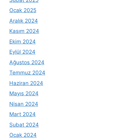
Ocak 2025
Aralık 2024
Kasım 2024
Ekim 2024
Eylül 2024
Ağustos 2024
Temmuz 2024
Haziran 2024
Mayıs 2024
Nisan 2024
Mart 2024
Şubat 2024
Ocak 2024