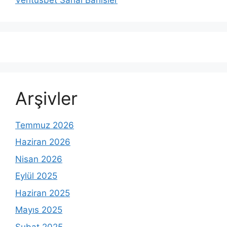
Arşivler
Temmuz 2026
Haziran 2026
Nisan 2026
Eylül 2025
Haziran 2025
Mayıs 2025
Şubat 2025