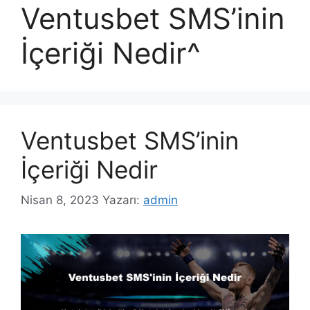
Ventusbet SMS’inin
İçeriği Nedir^
Ventusbet SMS’inin
İçeriği Nedir
Nisan 8, 2023
Yazarı:
admin