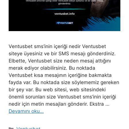
Ventusbet sms’inin içeriği nedir Ventusbet
siteye üyesiniz ve bir SMS mesajı gönderdiniz.
Elbette, Ventusbet size neden mesaj attığını
merak ediyor olabilirsiniz. Bu noktada
Ventusbet kısa mesajının içeriğine bakmakta
fayda var. Bu noktada size söylememiz gereken
bir şey var. Bu web sitesi, web sitesindeki
önemli sorunları size Ventusbet sms’inin içeriği
nedir için metin mesajları gönderir. Ekstra …
Devamını oku…
Kategoriler