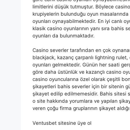
limitlerini düşük tutmuştur. Böylece casin
krupiyelerin bulunduğu oyun masalarında c
oyunları oynayabilmektedir. En iyi canlı o
klasik casino oyunlarının yanı sıra bahis s
oyunları da bulunmaktadır.
Casino severler tarafından en çok oynanan
blackjack, kazanç çarpanlı lightning rulet
oyunları gelmektedir. Günün her saati gerç
göre daha üstünlük ve kazançlı casino oyu
casino oyuncularına özel olarak çeşitli 
şikayetleri bahis severler için bir sitenin 
şikayet edilip edilmemesidir. Bahis sitesi 
o site hakkında yorumlara ve yapılan şika
veren çoğu firma gruplarının şikayet aldığı 
Ventusbet sitesine üye ol