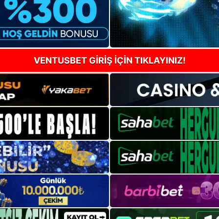
VENTUSBET GİRİŞ İÇİN TIKLAYINIZ!