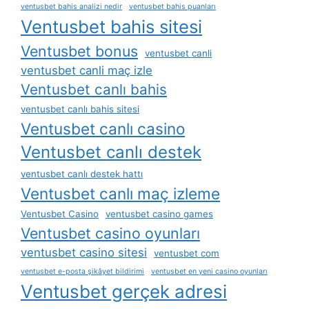
ventusbet bahis analizi nedir
ventusbet bahis puanları
Ventusbet bahis sitesi
Ventusbet bonus
ventusbet canli
ventusbet canli maç izle
Ventusbet canlı bahis
ventusbet canlı bahis sitesi
Ventusbet canlı casino
Ventusbet canlı destek
ventusbet canlı destek hattı
Ventusbet canlı maç izleme
Ventusbet Casino
ventusbet casino games
Ventusbet casino oyunları
ventusbet casino sitesi
ventusbet com
ventusbet e-posta şikâyet bildirimi
ventusbet en yeni casino oyunları
Ventusbet gerçek adresi