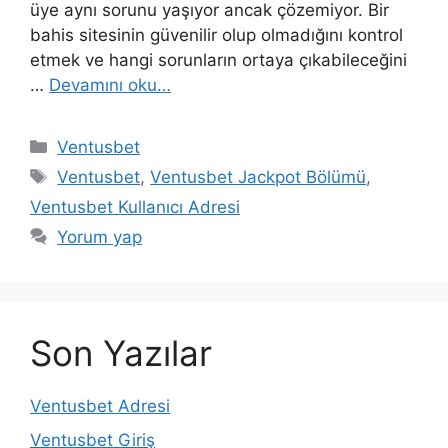
üye aynı sorunu yaşıyor ancak çözemiyor. Bir
bahis sitesinin güvenilir olup olmadığını kontrol
etmek ve hangi sorunların ortaya çıkabileceğini
…
Devamını oku…
Kategoriler
Ventusbet
Etiketler
Ventusbet
,
Ventusbet Jackpot Bölümü
,
Ventusbet Kullanıcı Adresi
Yorum yap
Son Yazılar
Ventusbet Adresi
Ventusbet Giriş