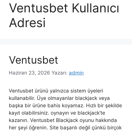
Ventusbet Kullanıcı
Adresi
Ventusbet
Haziran 23, 2026
Yazarı:
admin
Ventusbet ürünü yalnızca sistem üyeleri
kullanabilir. Üye olmayanlar blackjack veya
başka bir ürüne bahis koyamaz. Hızlı bir şekilde
kayıt olabilirsiniz. oynayın ve blackjack’te
kazanın. Ventusbet Blackjack oyunu hakkında
her şeyi öğrenin. Site başarılı değil çünkü birçok