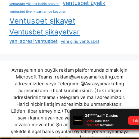
ventusbet üyelik
ventusbet yüksek bahis oranları
ventusbet üyelik şartları ve koşulları
Ventusbet şikayet
Ventusbet şikayetvar
yeni adresi ventusbet
yeni giris ventusbet
Avrasya'nın en büyük reklam platformunda olmak için
Microsoft Teams:
reklam@avrasyamarketing.com
adresimizden veya Telegram: @Avrasyamarketing
adresimizden irtibat kurabilirsiniz. (Tek iletişim
adreslerimiz teams / telegram ve mail adresimizdir.
Harici hiçbir iletişim adresimiz bulunmamaktadır.
Lütfen itibar etmeyiniz.) Türkiye yasalarına göre 7258
sayılı kanun uyarınca yasa dışı bahis oynamanın
cezaları mevcuttur. Şu an bulunduğunuz site hiç bir
şekilde illegal bahis oyunları oynatmıyor ve oynamaya
aracı olmuyordur.
casinobeton
|
betsine
|
oldcasino
|