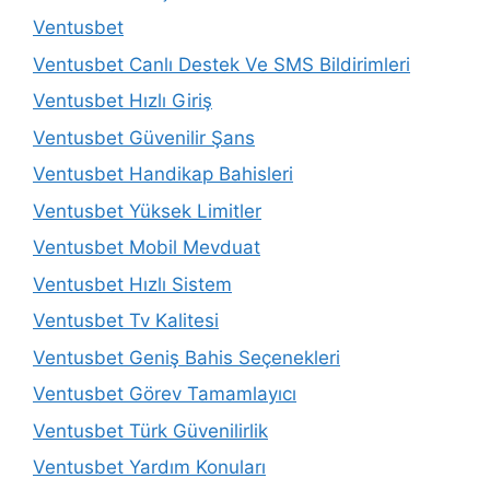
Ventusbet
Ventusbet Canlı Destek Ve SMS Bildirimleri
Ventusbet Hızlı Giriş
Ventusbet Güvenilir Şans
Ventusbet Handikap Bahisleri
Ventusbet Yüksek Limitler
Ventusbet Mobil Mevduat
Ventusbet Hızlı Sistem
Ventusbet Tv Kalitesi
Ventusbet Geniş Bahis Seçenekleri
Ventusbet Görev Tamamlayıcı
Ventusbet Türk Güvenilirlik
Ventusbet Yardım Konuları