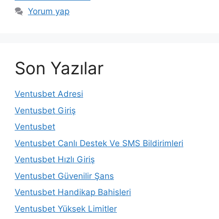
Yorum yap
Son Yazılar
Ventusbet Adresi
Ventusbet Giriş
Ventusbet
Ventusbet Canlı Destek Ve SMS Bildirimleri
Ventusbet Hızlı Giriş
Ventusbet Güvenilir Şans
Ventusbet Handikap Bahisleri
Ventusbet Yüksek Limitler