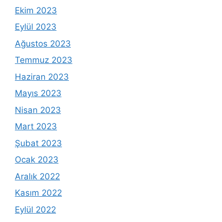
Ekim 2023
Eylül 2023
Ağustos 2023
Temmuz 2023
Haziran 2023
Mayıs 2023
Nisan 2023
Mart 2023
Şubat 2023
Ocak 2023
Aralık 2022
Kasım 2022
Eylül 2022