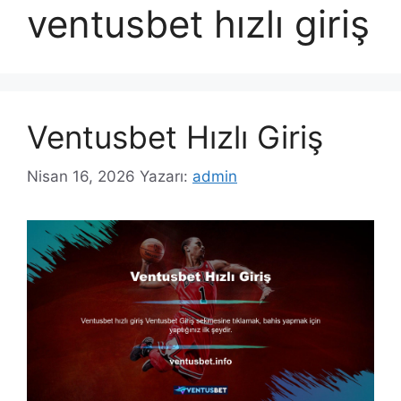
ventusbet hızlı giriş
Ventusbet Hızlı Giriş
Nisan 16, 2026
Yazarı:
admin