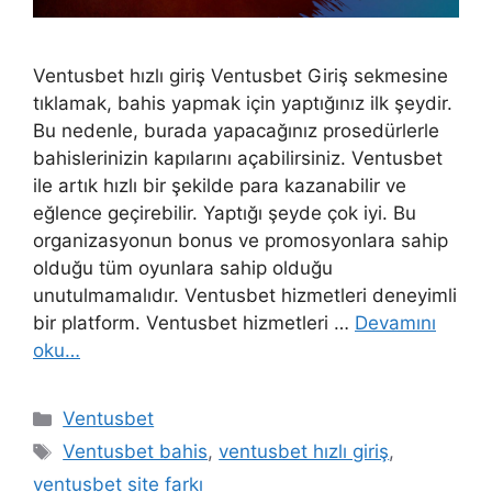
Ventusbet hızlı giriş Ventusbet Giriş sekmesine
tıklamak, bahis yapmak için yaptığınız ilk şeydir.
Bu nedenle, burada yapacağınız prosedürlerle
bahislerinizin kapılarını açabilirsiniz. Ventusbet
ile artık hızlı bir şekilde para kazanabilir ve
eğlence geçirebilir. Yaptığı şeyde çok iyi. Bu
organizasyonun bonus ve promosyonlara sahip
olduğu tüm oyunlara sahip olduğu
unutulmamalıdır. Ventusbet hizmetleri deneyimli
bir platform. Ventusbet hizmetleri …
Devamını
oku…
Kategoriler
Ventusbet
Etiketler
Ventusbet bahis
,
ventusbet hızlı giriş
,
ventusbet site farkı