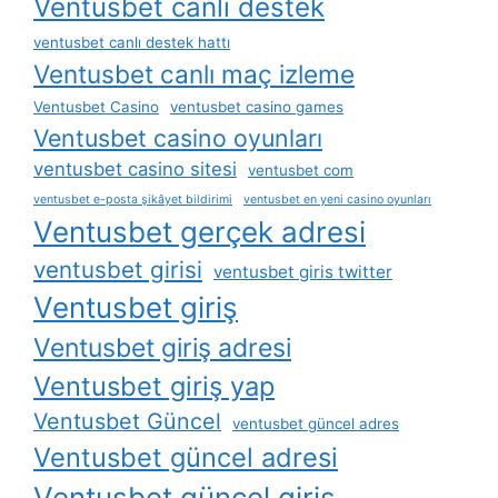
Ventusbet canlı destek
ventusbet canlı destek hattı
Ventusbet canlı maç izleme
Ventusbet Casino
ventusbet casino games
Ventusbet casino oyunları
ventusbet casino sitesi
ventusbet com
ventusbet e-posta şikâyet bildirimi
ventusbet en yeni casino oyunları
Ventusbet gerçek adresi
ventusbet girisi
ventusbet giris twitter
Ventusbet giriş
Ventusbet giriş adresi
Ventusbet giriş yap
Ventusbet Güncel
ventusbet güncel adres
Ventusbet güncel adresi
Ventusbet güncel giriş