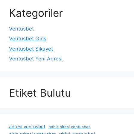
Kategoriler
Ventusbet
Ventusbet Giriş
Ventusbet Şikayet
Ventusbet Yeni Adresi
Etiket Bulutu
adresi ventusbet
bahis sitesi ventusbet