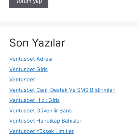
Son Yazılar
Ventusbet Adresi
Ventusbet Giriş
Ventusbet
Ventusbet Canlı Destek Ve SMS Bildirimleri
Ventusbet Hızlı Giriş
Ventusbet Güvenilir Şans
Ventusbet Handikap Bahisleri
Ventusbet Yüksek Limitler