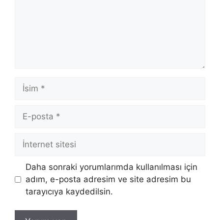
İsim
E-
posta
İnternet
sitesi
Daha sonraki yorumlarımda kullanılması için
adım, e-posta adresim ve site adresim bu
tarayıcıya kaydedilsin.