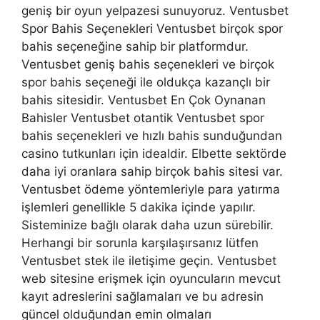
geniş bir oyun yelpazesi sunuyoruz. Ventusbet
Spor Bahis Seçenekleri Ventusbet birçok spor
bahis seçeneğine sahip bir platformdur.
Ventusbet geniş bahis seçenekleri ve birçok
spor bahis seçeneği ile oldukça kazançlı bir
bahis sitesidir. Ventusbet En Çok Oynanan
Bahisler Ventusbet otantik Ventusbet spor
bahis seçenekleri ve hızlı bahis sunduğundan
casino tutkunları için idealdir. Elbette sektörde
daha iyi oranlara sahip birçok bahis sitesi var.
Ventusbet ödeme yöntemleriyle para yatırma
işlemleri genellikle 5 dakika içinde yapılır.
Sisteminize bağlı olarak daha uzun sürebilir.
Herhangi bir sorunla karşılaşırsanız lütfen
Ventusbet stek ile iletişime geçin. Ventusbet
web sitesine erişmek için oyuncuların mevcut
kayıt adreslerini sağlamaları ve bu adresin
güncel olduğundan emin olmaları