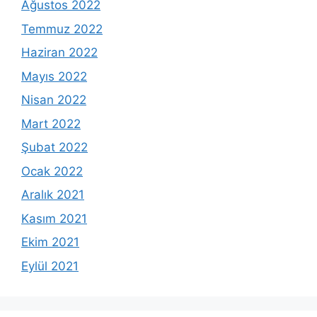
Ağustos 2022
Temmuz 2022
Haziran 2022
Mayıs 2022
Nisan 2022
Mart 2022
Şubat 2022
Ocak 2022
Aralık 2021
Kasım 2021
Ekim 2021
Eylül 2021