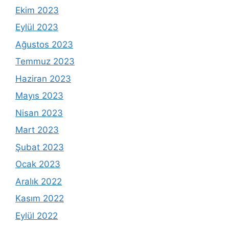
Ekim 2023
Eylül 2023
Ağustos 2023
Temmuz 2023
Haziran 2023
Mayıs 2023
Nisan 2023
Mart 2023
Şubat 2023
Ocak 2023
Aralık 2022
Kasım 2022
Eylül 2022