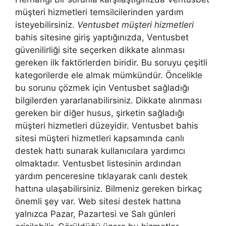
müşteri hizmetleri temsilcilerinden yardım
isteyebilirsiniz.
Ventusbet müşteri hizmetleri
bahis sitesine giriş yaptığınızda, Ventusbet
güvenilirliği site seçerken dikkate alınması
gereken ilk faktörlerden biridir. Bu soruyu çeşitli
kategorilerde ele almak mümkündür. Öncelikle
bu sorunu çözmek için Ventusbet sağladığı
bilgilerden yararlanabilirsiniz. Dikkate alınması
gereken bir diğer husus, şirketin sağladığı
müşteri hizmetleri düzeyidir. Ventusbet bahis
sitesi müşteri hizmetleri kapsamında canlı
destek hattı sunarak kullanıcılara yardımcı
olmaktadır. Ventusbet listesinin ardından
yardım penceresine tıklayarak canlı destek
hattına ulaşabilirsiniz. Bilmeniz gereken birkaç
önemli şey var. Web sitesi destek hattına
yalnızca Pazar, Pazartesi ve Salı günleri