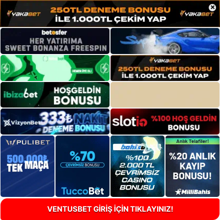
×
VENTUSBET GİRİŞ İÇİN TIKLAYINIZ!