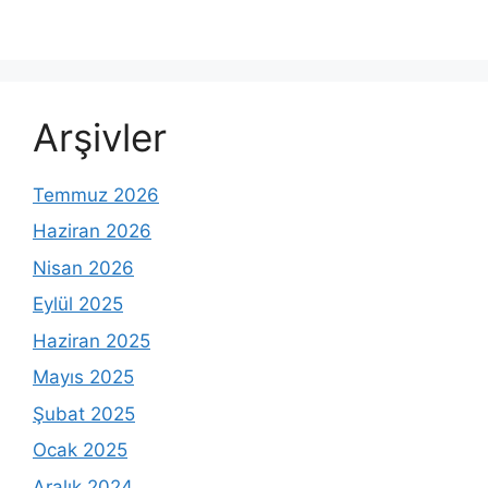
Arşivler
Temmuz 2026
Haziran 2026
Nisan 2026
Eylül 2025
Haziran 2025
Mayıs 2025
Şubat 2025
Ocak 2025
Aralık 2024