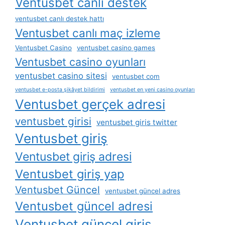
Ventusbet canlı destek
ventusbet canlı destek hattı
Ventusbet canlı maç izleme
Ventusbet Casino
ventusbet casino games
Ventusbet casino oyunları
ventusbet casino sitesi
ventusbet com
ventusbet e-posta şikâyet bildirimi
ventusbet en yeni casino oyunları
Ventusbet gerçek adresi
ventusbet girisi
ventusbet giris twitter
Ventusbet giriş
Ventusbet giriş adresi
Ventusbet giriş yap
Ventusbet Güncel
ventusbet güncel adres
Ventusbet güncel adresi
Ventusbet güncel giriş