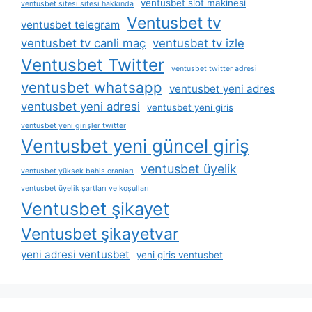
ventusbet slot makinesi
ventusbet sitesi sitesi hakkında
Ventusbet tv
ventusbet telegram
ventusbet tv canli maç
ventusbet tv izle
Ventusbet Twitter
ventusbet twitter adresi
ventusbet whatsapp
ventusbet yeni adres
ventusbet yeni adresi
ventusbet yeni giris
ventusbet yeni girişler twitter
Ventusbet yeni güncel giriş
ventusbet üyelik
ventusbet yüksek bahis oranları
ventusbet üyelik şartları ve koşulları
Ventusbet şikayet
Ventusbet şikayetvar
yeni adresi ventusbet
yeni giris ventusbet