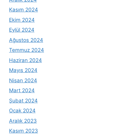
Kasım 2024
Ekim 2024
Eylül 2024
Ağustos 2024
Temmuz 2024
Haziran 2024
Mayıs 2024
Nisan 2024
Mart 2024
Şubat 2024
Ocak 2024
Aralık 2023
Kasım 2023