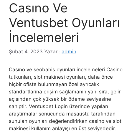
Casıno Ve
Ventusbet Oyunları
İncelemeleri
Şubat 4, 2023
Yazarı:
admin
Casıno ve seobahis oyunları incelemeleri Casino
tutkunları, slot makinesi oyunları, daha önce
hiçbir ofiste bulunmayan özel ayrıcalık
standartlarına erişim sağlamanın yanı sıra, gelir
açısından çok yüksek bir ödeme seviyesine
sahiptir. Ventusbet Login üzerinde yapılan
araştırmalar sonucunda masaüstü tarafından
sunulan oyunları değerlendirirken casino ve slot
makinesi kullanım anlayışı en üst seviyededir.