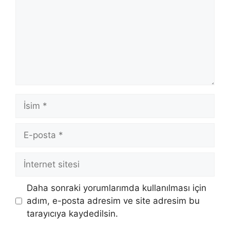
İsim
E-
posta
İnternet
sitesi
Daha sonraki yorumlarımda kullanılması için
adım, e-posta adresim ve site adresim bu
tarayıcıya kaydedilsin.