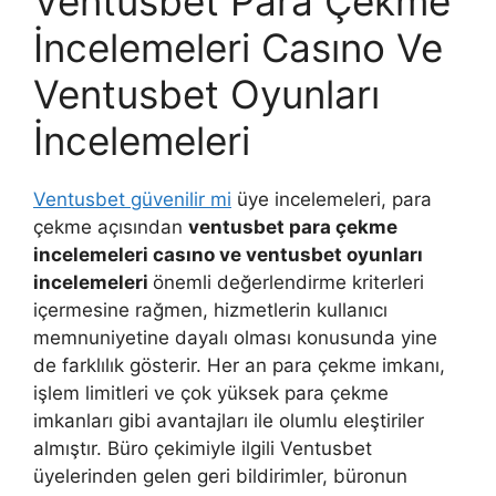
Ventusbet Para Çekme
İncelemeleri Casıno Ve
Ventusbet Oyunları
İncelemeleri
Ventusbet güvenilir mi
üye incelemeleri, para
çekme açısından
ventusbet para çekme
incelemeleri casıno ve ventusbet oyunları
incelemeleri
önemli değerlendirme kriterleri
içermesine rağmen, hizmetlerin kullanıcı
memnuniyetine dayalı olması konusunda yine
de farklılık gösterir. Her an para çekme imkanı,
işlem limitleri ve çok yüksek para çekme
imkanları gibi avantajları ile olumlu eleştiriler
almıştır. Büro çekimiyle ilgili Ventusbet
üyelerinden gelen geri bildirimler, büronun