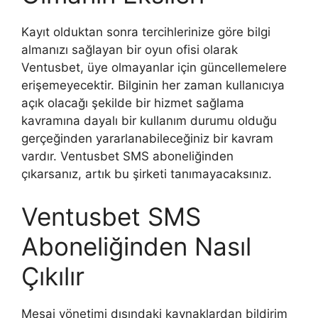
Kayıt olduktan sonra tercihlerinize göre bilgi
almanızı sağlayan bir oyun ofisi olarak
Ventusbet, üye olmayanlar için güncellemelere
erişemeyecektir. Bilginin her zaman kullanıcıya
açık olacağı şekilde bir hizmet sağlama
kavramına dayalı bir kullanım durumu olduğu
gerçeğinden yararlanabileceğiniz bir kavram
vardır. Ventusbet SMS aboneliğinden
çıkarsanız, artık bu şirketi tanımayacaksınız.
Ventusbet SMS
Aboneliğinden Nasıl
Çıkılır
Mesaj yönetimi dışındaki kaynaklardan bildirim