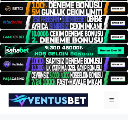
İçeriğe
atla
Menü