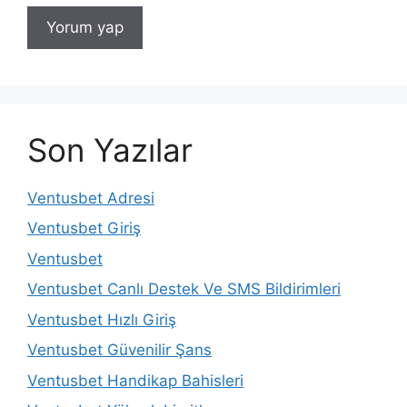
Son Yazılar
Ventusbet Adresi
Ventusbet Giriş
Ventusbet
Ventusbet Canlı Destek Ve SMS Bildirimleri
Ventusbet Hızlı Giriş
Ventusbet Güvenilir Şans
Ventusbet Handikap Bahisleri