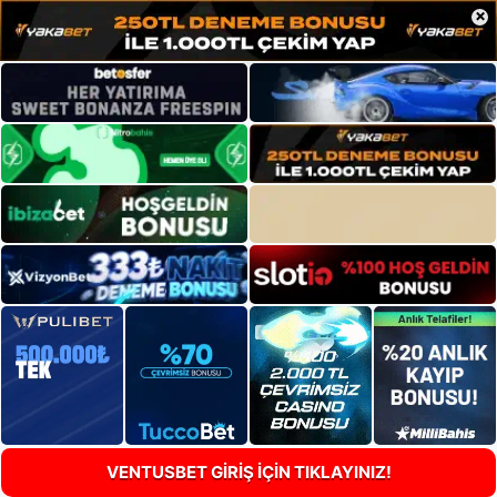
×
VENTUSBET GİRİŞ İÇİN TIKLAYINIZ!