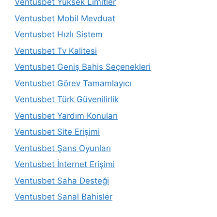
Ventusbet Yüksek Limitler
Ventusbet Mobil Mevduat
Ventusbet Hızlı Sistem
Ventusbet Tv Kalitesi
Ventusbet Geniş Bahis Seçenekleri
Ventusbet Görev Tamamlayıcı
Ventusbet Türk Güvenilirlik
Ventusbet Yardım Konuları
Ventusbet Site Erişimi
Ventusbet Şans Oyunları
Ventusbet İnternet Erişimi
Ventusbet Saha Desteği
Ventusbet Sanal Bahisler