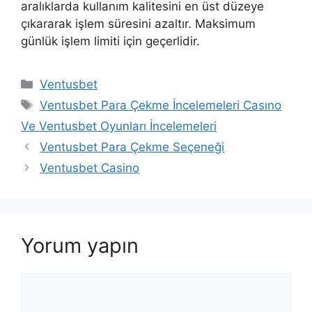
aralıklarda kullanım kalitesini en üst düzeye
çıkararak işlem süresini azaltır. Maksimum
günlük işlem limiti için geçerlidir.
Kategoriler
Ventusbet
Etiketler
Ventusbet Para Çekme İncelemeleri Casıno
Ve Ventusbet Oyunları İncelemeleri
Ventusbet Para Çekme Seçeneği
Ventusbet Casino
Yorum yapın
Yorum