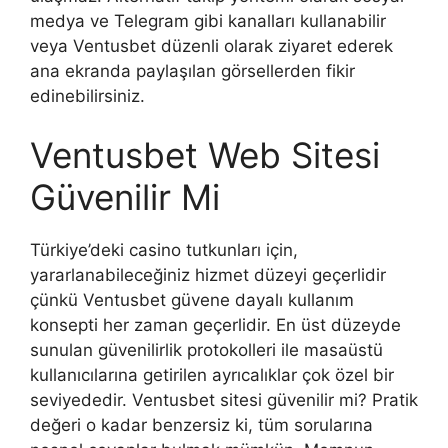
medya ve Telegram gibi kanalları kullanabilir
veya Ventusbet düzenli olarak ziyaret ederek
ana ekranda paylaşılan görsellerden fikir
edinebilirsiniz.
Ventusbet Web Sitesi
Güvenilir Mi
Türkiye’deki casino tutkunları için,
yararlanabileceğiniz hizmet düzeyi geçerlidir
çünkü Ventusbet güvene dayalı kullanım
konsepti her zaman geçerlidir. En üst düzeyde
sunulan güvenilirlik protokolleri ile masaüstü
kullanıcılarına getirilen ayrıcalıklar çok özel bir
seviyededir. Ventusbet sitesi güvenilir mi? Pratik
değeri o kadar benzersiz ki, tüm sorularına