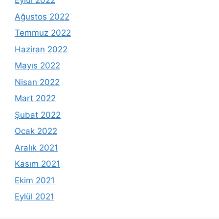
Eylül 2022
Ağustos 2022
Temmuz 2022
Haziran 2022
Mayıs 2022
Nisan 2022
Mart 2022
Şubat 2022
Ocak 2022
Aralık 2021
Kasım 2021
Ekim 2021
Eylül 2021