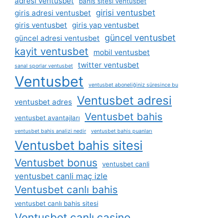
adresi ventusbet
bahis sitesi ventusbet
girisi ventusbet
giris adresi ventusbet
giris ventusbet
giris yap ventusbet
güncel ventusbet
güncel adresi ventusbet
kayit ventusbet
mobil ventusbet
twitter ventusbet
sanal sporlar ventusbet
Ventusbet
ventusbet aboneliğiniz süresince bu
Ventusbet adresi
ventusbet adres
Ventusbet bahis
ventusbet avantajları
ventusbet bahis analizi nedir
ventusbet bahis puanları
Ventusbet bahis sitesi
Ventusbet bonus
ventusbet canli
ventusbet canli maç izle
Ventusbet canlı bahis
ventusbet canlı bahis sitesi
Ventusbet canlı casino