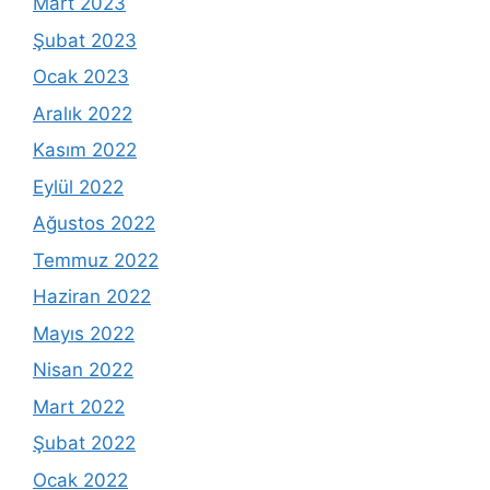
Mart 2023
Şubat 2023
Ocak 2023
Aralık 2022
Kasım 2022
Eylül 2022
Ağustos 2022
Temmuz 2022
Haziran 2022
Mayıs 2022
Nisan 2022
Mart 2022
Şubat 2022
Ocak 2022