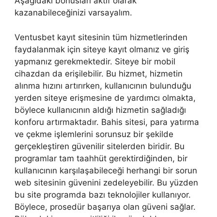
Aşağıdaki bonusları aktif olarak
kazanabileceğinizi varsayalım.
Ventusbet kayıt sitesinin tüm hizmetlerinden
faydalanmak için siteye kayıt olmanız ve giriş
yapmanız gerekmektedir. Siteye bir mobil
cihazdan da erişilebilir. Bu hizmet, hizmetin
alınma hızını artırırken, kullanıcının bulunduğu
yerden siteye erişmesine de yardımcı olmakta,
böylece kullanıcının aldığı hizmetin sağladığı
konforu artırmaktadır. Bahis sitesi, para yatırma
ve çekme işlemlerini sorunsuz bir şekilde
gerçekleştiren güvenilir sitelerden biridir. Bu
programlar tam taahhüt gerektirdiğinden, bir
kullanıcının karşılaşabileceği herhangi bir sorun
web sitesinin güvenini zedeleyebilir. Bu yüzden
bu site programda bazı teknolojiler kullanıyor.
Böylece, prosedür başarıya olan güveni sağlar.