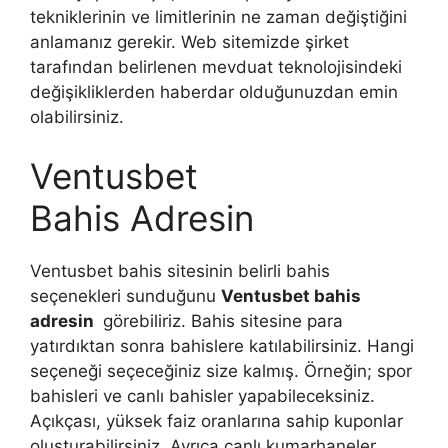
tekniklerinin ve limitlerinin ne zaman değiştiğini
anlamanız gerekir. Web sitemizde şirket
tarafından belirlenen mevduat teknolojisindeki
değişikliklerden haberdar olduğunuzdan emin
olabilirsiniz.
Ventusbet
Bahis Adresin
Ventusbet bahis sitesinin belirli bahis
seçenekleri sunduğunu
Ventusbet bahis
adresin
görebiliriz. Bahis sitesine para
yatırdıktan sonra bahislere katılabilirsiniz. Hangi
seçeneği seçeceğiniz size kalmış. Örneğin; spor
bahisleri ve canlı bahisler yapabileceksiniz.
Açıkçası, yüksek faiz oranlarına sahip kuponlar
oluşturabilirsiniz. Ayrıca canlı kumarhaneler,