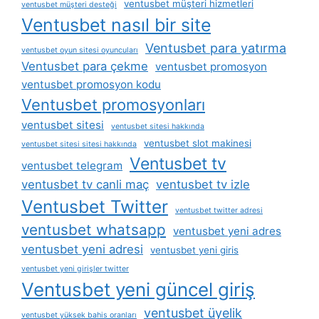
ventusbet müşteri hizmetleri
ventusbet müşteri desteği
Ventusbet nasıl bir site
Ventusbet para yatırma
ventusbet oyun sitesi oyuncuları
Ventusbet para çekme
ventusbet promosyon
ventusbet promosyon kodu
Ventusbet promosyonları
ventusbet sitesi
ventusbet sitesi hakkında
ventusbet slot makinesi
ventusbet sitesi sitesi hakkında
Ventusbet tv
ventusbet telegram
ventusbet tv canli maç
ventusbet tv izle
Ventusbet Twitter
ventusbet twitter adresi
ventusbet whatsapp
ventusbet yeni adres
ventusbet yeni adresi
ventusbet yeni giris
ventusbet yeni girişler twitter
Ventusbet yeni güncel giriş
ventusbet üyelik
ventusbet yüksek bahis oranları