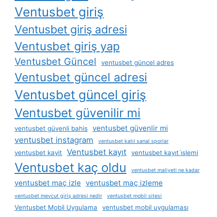
Ventusbet giriş
Ventusbet giriş adresi
Ventusbet giriş yap
Ventusbet Güncel
ventusbet güncel adres
Ventusbet güncel adresi
Ventusbet güncel giriş
Ventusbet güvenilir mi
ventusbet güvenlir mi
ventusbet güvenli bahis
ventusbet instagram
ventusbet katıl sanal sporlar
Ventusbet kayıt
ventusbet kayit
ventusbet kayıt i̇şlemi
Ventusbet kaç oldu
ventusbet maliyeti ne kadar
ventusbet maç izle
ventusbet maç izleme
ventusbet mevcut giriş adresi nedir
ventusbet mobil sitesi
Ventusbet Mobil Uygulama
ventusbet mobil uygulaması