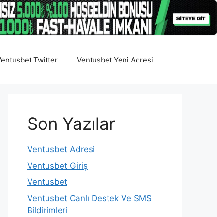
Ventusbet Twitter
Ventusbet Yeni Adresi
Son Yazılar
Ventusbet Adresi
Ventusbet Giriş
Ventusbet
Ventusbet Canlı Destek Ve SMS
Bildirimleri