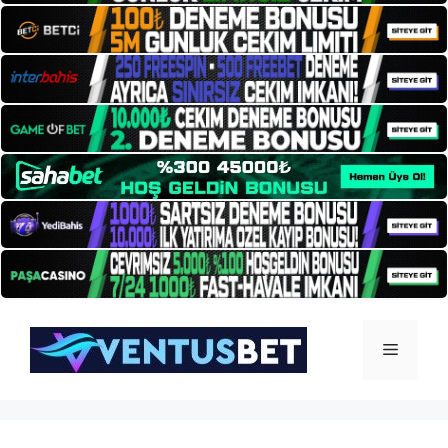
İçeriğe
atla
Menü