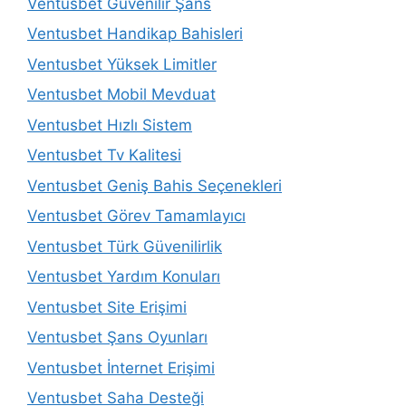
Ventusbet Güvenilir Şans
Ventusbet Handikap Bahisleri
Ventusbet Yüksek Limitler
Ventusbet Mobil Mevduat
Ventusbet Hızlı Sistem
Ventusbet Tv Kalitesi
Ventusbet Geniş Bahis Seçenekleri
Ventusbet Görev Tamamlayıcı
Ventusbet Türk Güvenilirlik
Ventusbet Yardım Konuları
Ventusbet Site Erişimi
Ventusbet Şans Oyunları
Ventusbet İnternet Erişimi
Ventusbet Saha Desteği