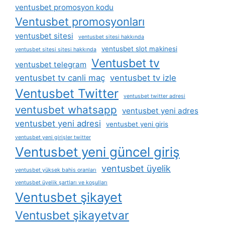
ventusbet promosyon kodu
Ventusbet promosyonları
ventusbet sitesi
ventusbet sitesi hakkında
ventusbet slot makinesi
ventusbet sitesi sitesi hakkında
Ventusbet tv
ventusbet telegram
ventusbet tv canli maç
ventusbet tv izle
Ventusbet Twitter
ventusbet twitter adresi
ventusbet whatsapp
ventusbet yeni adres
ventusbet yeni adresi
ventusbet yeni giris
ventusbet yeni girişler twitter
Ventusbet yeni güncel giriş
ventusbet üyelik
ventusbet yüksek bahis oranları
ventusbet üyelik şartları ve koşulları
Ventusbet şikayet
Ventusbet şikayetvar