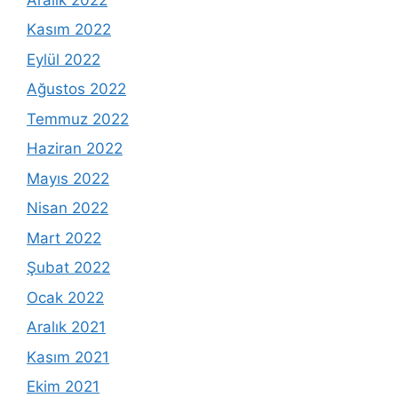
Kasım 2022
Eylül 2022
Ağustos 2022
Temmuz 2022
Haziran 2022
Mayıs 2022
Nisan 2022
Mart 2022
Şubat 2022
Ocak 2022
Aralık 2021
Kasım 2021
Ekim 2021