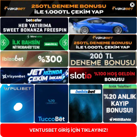
×
VENTUSBET GİRİŞ İÇİN TIKLAYINIZ!