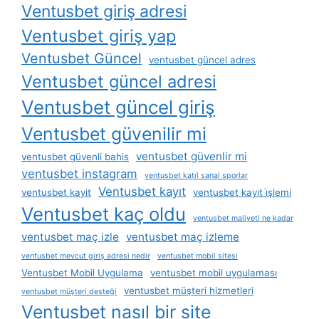
Ventusbet giriş adresi
Ventusbet giriş yap
Ventusbet Güncel
ventusbet güncel adres
Ventusbet güncel adresi
Ventusbet güncel giriş
Ventusbet güvenilir mi
ventusbet güvenlir mi
ventusbet güvenli bahis
ventusbet instagram
ventusbet katıl sanal sporlar
Ventusbet kayıt
ventusbet kayit
ventusbet kayıt i̇şlemi
Ventusbet kaç oldu
ventusbet maliyeti ne kadar
ventusbet maç izle
ventusbet maç izleme
ventusbet mevcut giriş adresi nedir
ventusbet mobil sitesi
Ventusbet Mobil Uygulama
ventusbet mobil uygulaması
ventusbet müşteri hizmetleri
ventusbet müşteri desteği
Ventusbet nasıl bir site