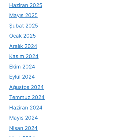
Haziran 2025
Mayıs 2025
Şubat 2025
Ocak 2025
Aralık 2024
Kasım 2024
Ekim 2024
Eylül 2024
Ağustos 2024
Temmuz 2024
Haziran 2024
Mayıs 2024
Nisan 2024