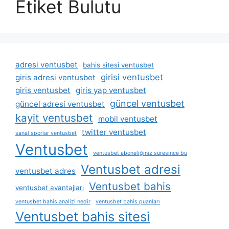
Etiket Bulutu
adresi ventusbet
bahis sitesi ventusbet
girisi ventusbet
giris adresi ventusbet
giris ventusbet
giris yap ventusbet
güncel ventusbet
güncel adresi ventusbet
kayit ventusbet
mobil ventusbet
twitter ventusbet
sanal sporlar ventusbet
Ventusbet
ventusbet aboneliğiniz süresince bu
Ventusbet adresi
ventusbet adres
Ventusbet bahis
ventusbet avantajları
ventusbet bahis analizi nedir
ventusbet bahis puanları
Ventusbet bahis sitesi