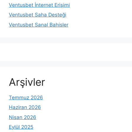
Ventusbet İnternet Erişimi
Ventusbet Saha Desteği
Ventusbet Sanal Bahisler
Arşivler
Temmuz 2026
Haziran 2026
Nisan 2026
Eylül 2025