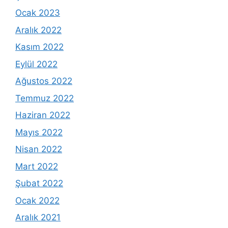
Ocak 2023
Aralık 2022
Kasım 2022
Eylül 2022
Ağustos 2022
Temmuz 2022
Haziran 2022
Mayıs 2022
Nisan 2022
Mart 2022
Şubat 2022
Ocak 2022
Aralık 2021