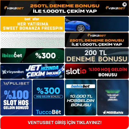
×
VENTUSBET GİRİŞ İÇİN TIKLAYINIZ!