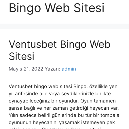
Bingo Web Sitesi
Ventusbet Bingo Web
Sitesi
Mayıs 21, 2022
Yazarı:
admin
Ventusbet bingo web sitesi Bingo, özellikle yeni
yıl arifesinde aile veya sevdiklerinizle birlikte
oynayabileceğiniz bir oyundur. Oyun tamamen
şansa bağlı ve her zaman getirdiği heyecan var.
Yılın sadece belirli günlerinde bu tür bir tombala
oyununun heyecanını yaşamak istemeyen pek