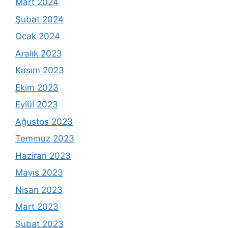
Mart 2024
Şubat 2024
Ocak 2024
Aralık 2023
Kasım 2023
Ekim 2023
Eylül 2023
Ağustos 2023
Temmuz 2023
Haziran 2023
Mayıs 2023
Nisan 2023
Mart 2023
Şubat 2023