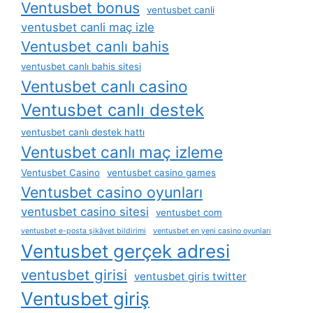
Ventusbet bonus
ventusbet canli
ventusbet canli maç izle
Ventusbet canlı bahis
ventusbet canlı bahis sitesi
Ventusbet canlı casino
Ventusbet canlı destek
ventusbet canlı destek hattı
Ventusbet canlı maç izleme
Ventusbet Casino
ventusbet casino games
Ventusbet casino oyunları
ventusbet casino sitesi
ventusbet com
ventusbet e-posta şikâyet bildirimi
ventusbet en yeni casino oyunları
Ventusbet gerçek adresi
ventusbet girisi
ventusbet giris twitter
Ventusbet giriş