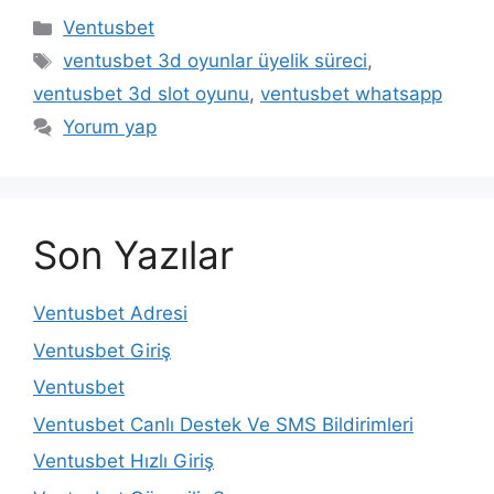
Kategoriler
Ventusbet
Etiketler
ventusbet 3d oyunlar üyelik süreci
,
ventusbet 3d slot oyunu
,
ventusbet whatsapp
Yorum yap
Son Yazılar
Ventusbet Adresi
Ventusbet Giriş
Ventusbet
Ventusbet Canlı Destek Ve SMS Bildirimleri
Ventusbet Hızlı Giriş