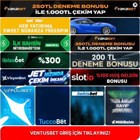
×
VENTUSBET GİRİŞ İÇİN TIKLAYINIZ!