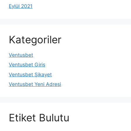
Eylül 2021
Kategoriler
Ventusbet
Ventusbet Giriş
Ventusbet Şikayet
Ventusbet Yeni Adresi
Etiket Bulutu