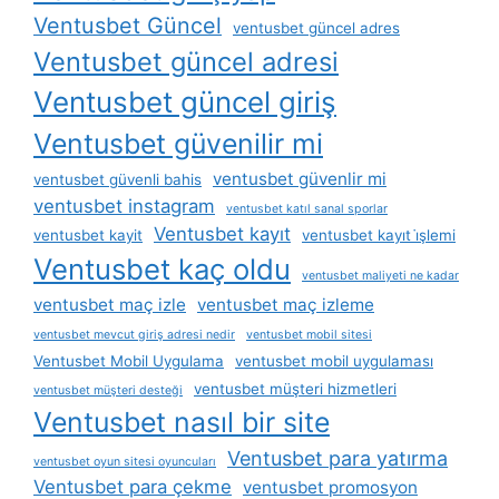
Ventusbet Güncel
ventusbet güncel adres
Ventusbet güncel adresi
Ventusbet güncel giriş
Ventusbet güvenilir mi
ventusbet güvenlir mi
ventusbet güvenli bahis
ventusbet instagram
ventusbet katıl sanal sporlar
Ventusbet kayıt
ventusbet kayit
ventusbet kayıt i̇şlemi
Ventusbet kaç oldu
ventusbet maliyeti ne kadar
ventusbet maç izle
ventusbet maç izleme
ventusbet mevcut giriş adresi nedir
ventusbet mobil sitesi
Ventusbet Mobil Uygulama
ventusbet mobil uygulaması
ventusbet müşteri hizmetleri
ventusbet müşteri desteği
Ventusbet nasıl bir site
Ventusbet para yatırma
ventusbet oyun sitesi oyuncuları
Ventusbet para çekme
ventusbet promosyon