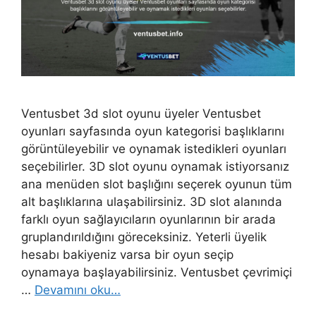
Ventusbet 3d slot oyunu üyeler Ventusbet
oyunları sayfasında oyun kategorisi başlıklarını
görüntüleyebilir ve oynamak istedikleri oyunları
seçebilirler. 3D slot oyunu oynamak istiyorsanız
ana menüden slot başlığını seçerek oyunun tüm
alt başlıklarına ulaşabilirsiniz. 3D slot alanında
farklı oyun sağlayıcıların oyunlarının bir arada
gruplandırıldığını göreceksiniz. Yeterli üyelik
hesabı bakiyeniz varsa bir oyun seçip
oynamaya başlayabilirsiniz. Ventusbet çevrimiçi
…
Devamını oku…