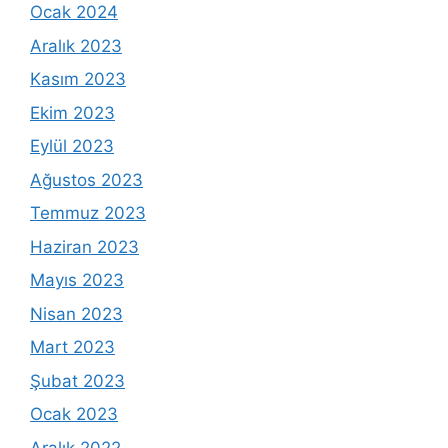
Ocak 2024
Aralık 2023
Kasım 2023
Ekim 2023
Eylül 2023
Ağustos 2023
Temmuz 2023
Haziran 2023
Mayıs 2023
Nisan 2023
Mart 2023
Şubat 2023
Ocak 2023
Aralık 2022