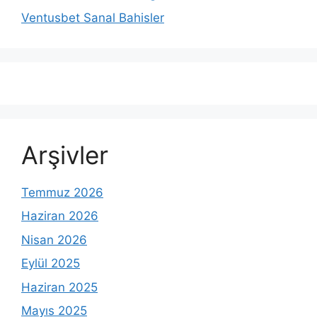
Ventusbet Sanal Bahisler
Arşivler
Temmuz 2026
Haziran 2026
Nisan 2026
Eylül 2025
Haziran 2025
Mayıs 2025