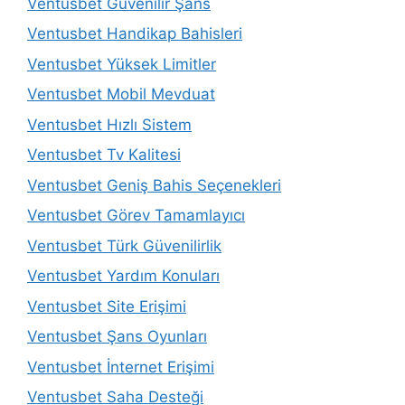
Ventusbet Güvenilir Şans
Ventusbet Handikap Bahisleri
Ventusbet Yüksek Limitler
Ventusbet Mobil Mevduat
Ventusbet Hızlı Sistem
Ventusbet Tv Kalitesi
Ventusbet Geniş Bahis Seçenekleri
Ventusbet Görev Tamamlayıcı
Ventusbet Türk Güvenilirlik
Ventusbet Yardım Konuları
Ventusbet Site Erişimi
Ventusbet Şans Oyunları
Ventusbet İnternet Erişimi
Ventusbet Saha Desteği