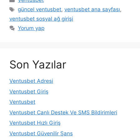
Ventusbet
Etiketler
güncel ventusbet
,
ventusbet ana sayfası
,
ventusbet sosyal ağ girişi
Yorum yap
Son Yazılar
Ventusbet Adresi
Ventusbet Giriş
Ventusbet
Ventusbet Canlı Destek Ve SMS Bildirimleri
Ventusbet Hızlı Giriş
Ventusbet Güvenilir Şans