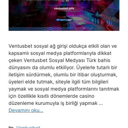
Ventusbet sosyal ağ girişi oldukça etkili olan ve
kapsamlı sosyal medya platformlarıyla dikkat
çeken Ventusbet Sosyal Medyası Türk bahis
dünyasını da olumlu etkiliyor. Üyelerle tutarlı bir
iletişim sürdürmek, olumlu bir itibar oluşturmak,
üyeleri elde tutmak, siteyle ilgili tüm bilgileri
yaymak ve sosyal medya platformlarını tanıtmak
için özellikle kısıtlı dönemlerde casino
düzenleme kurumuyla iş birliği yapmak …
Devamını oku…
Kategoriler