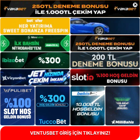
×
VENTUSBET GİRİŞ İÇİN TIKLAYINIZ!