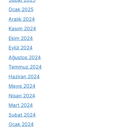
Ocak 2025
Aralık 2024
Kasım 2024
Ekim 2024
Eylül 2024
Ağustos 2024
Temmuz 2024
Haziran 2024
Mayıs 2024
Nisan 2024
Mart 2024
Şubat 2024
Ocak 2024