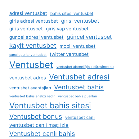
adresi ventusbet
bahis sitesi ventusbet
girisi ventusbet
giris adresi ventusbet
giris ventusbet
giris yap ventusbet
güncel ventusbet
güncel adresi ventusbet
kayit ventusbet
mobil ventusbet
twitter ventusbet
sanal sporlar ventusbet
Ventusbet
ventusbet aboneliğiniz süresince bu
Ventusbet adresi
ventusbet adres
Ventusbet bahis
ventusbet avantajları
ventusbet bahis analizi nedir
ventusbet bahis puanları
Ventusbet bahis sitesi
Ventusbet bonus
ventusbet canli
ventusbet canli maç izle
Ventusbet canlı bahis