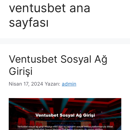
ventusbet ana
sayfası
Ventusbet Sosyal Ağ
Girişi
Nisan 17, 2024
Yazarı:
admin