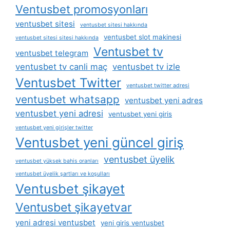
Ventusbet promosyonları
ventusbet sitesi
ventusbet sitesi hakkında
ventusbet slot makinesi
ventusbet sitesi sitesi hakkında
Ventusbet tv
ventusbet telegram
ventusbet tv canli maç
ventusbet tv izle
Ventusbet Twitter
ventusbet twitter adresi
ventusbet whatsapp
ventusbet yeni adres
ventusbet yeni adresi
ventusbet yeni giris
ventusbet yeni girişler twitter
Ventusbet yeni güncel giriş
ventusbet üyelik
ventusbet yüksek bahis oranları
ventusbet üyelik şartları ve koşulları
Ventusbet şikayet
Ventusbet şikayetvar
yeni adresi ventusbet
yeni giris ventusbet