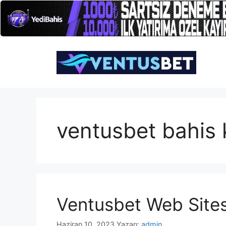
İçeriğe
atla
ventusbet bahis k
Ventusbet Web Sitesi
Haziran 10, 2023
Yazarı:
admin