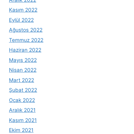
Kasım 2022
Eylül 2022
Ağustos 2022
Temmuz 2022
Haziran 2022
Mayıs 2022
Nisan 2022
Mart 2022
Şubat 2022
Ocak 2022
Aralık 2021
Kasım 2021
Ekim 2021