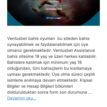
Ventusbet bahis oyunları bu siteden bahis
oynayabilmek ve faydalanabilmek için üye
olmanız gerekmektedir. Ventusbet Assistance
bahis sitesine 18 yaş ve üzeri herkes katılabilir.
Bahislere katılmak için minimum yaş 18
olduğundan, tüm bahisçilerin bu kısıtlamaya
uyması gerekmektedir. Üye olma süreci çeşitli
isimlerle anılmaya devam etmektedir. Kişisel
Bilgiler ve Hesap Bilgileri bölümleri
doldurulduktan sonra form son durumuna …
Devamını oku…