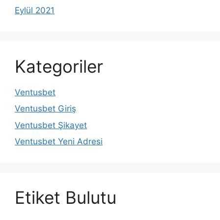
Eylül 2021
Kategoriler
Ventusbet
Ventusbet Giriş
Ventusbet Şikayet
Ventusbet Yeni Adresi
Etiket Bulutu