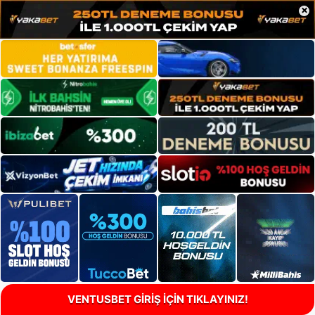
×
VENTUSBET GİRİŞ İÇİN TIKLAYINIZ!