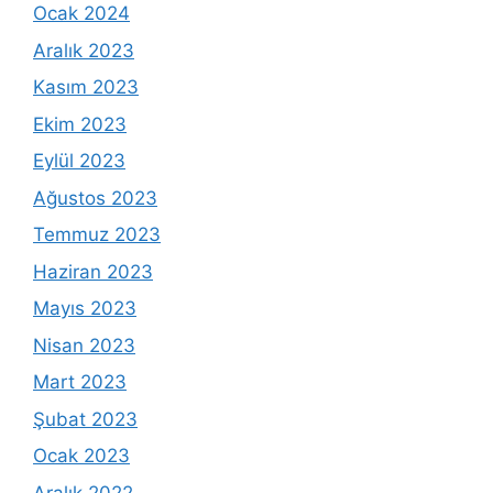
Ocak 2024
Aralık 2023
Kasım 2023
Ekim 2023
Eylül 2023
Ağustos 2023
Temmuz 2023
Haziran 2023
Mayıs 2023
Nisan 2023
Mart 2023
Şubat 2023
Ocak 2023
Aralık 2022