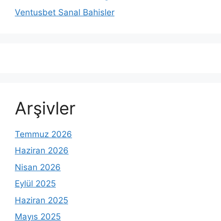
Ventusbet Sanal Bahisler
Arşivler
Temmuz 2026
Haziran 2026
Nisan 2026
Eylül 2025
Haziran 2025
Mayıs 2025