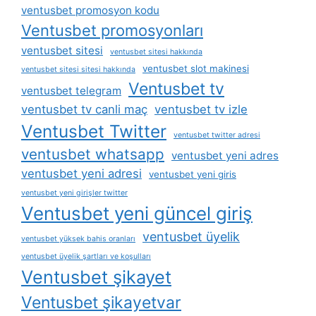
ventusbet promosyon kodu
Ventusbet promosyonları
ventusbet sitesi
ventusbet sitesi hakkında
ventusbet slot makinesi
ventusbet sitesi sitesi hakkında
Ventusbet tv
ventusbet telegram
ventusbet tv canli maç
ventusbet tv izle
Ventusbet Twitter
ventusbet twitter adresi
ventusbet whatsapp
ventusbet yeni adres
ventusbet yeni adresi
ventusbet yeni giris
ventusbet yeni girişler twitter
Ventusbet yeni güncel giriş
ventusbet üyelik
ventusbet yüksek bahis oranları
ventusbet üyelik şartları ve koşulları
Ventusbet şikayet
Ventusbet şikayetvar