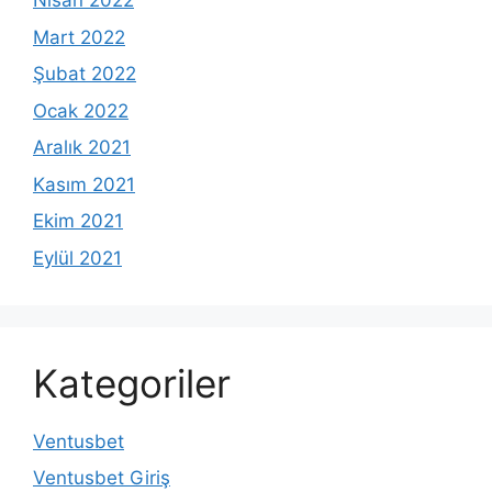
Nisan 2022
Mart 2022
Şubat 2022
Ocak 2022
Aralık 2021
Kasım 2021
Ekim 2021
Eylül 2021
Kategoriler
Ventusbet
Ventusbet Giriş