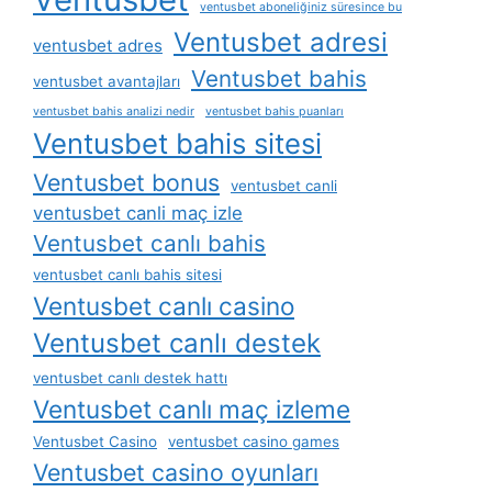
ventusbet aboneliğiniz süresince bu
Ventusbet adresi
ventusbet adres
Ventusbet bahis
ventusbet avantajları
ventusbet bahis analizi nedir
ventusbet bahis puanları
Ventusbet bahis sitesi
Ventusbet bonus
ventusbet canli
ventusbet canli maç izle
Ventusbet canlı bahis
ventusbet canlı bahis sitesi
Ventusbet canlı casino
Ventusbet canlı destek
ventusbet canlı destek hattı
Ventusbet canlı maç izleme
Ventusbet Casino
ventusbet casino games
Ventusbet casino oyunları