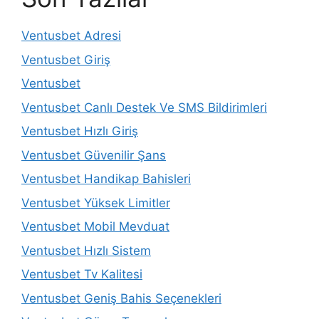
Ventusbet Adresi
Ventusbet Giriş
Ventusbet
Ventusbet Canlı Destek Ve SMS Bildirimleri
Ventusbet Hızlı Giriş
Ventusbet Güvenilir Şans
Ventusbet Handikap Bahisleri
Ventusbet Yüksek Limitler
Ventusbet Mobil Mevduat
Ventusbet Hızlı Sistem
Ventusbet Tv Kalitesi
Ventusbet Geniş Bahis Seçenekleri