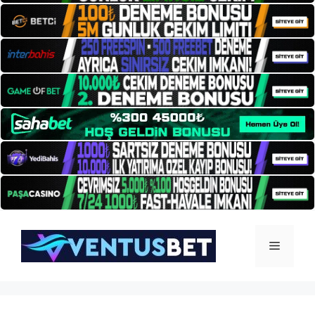
İçeriğe
atla
Menü