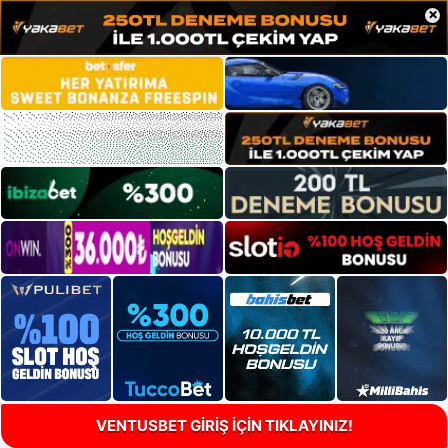
×
VENTUSBET GİRİŞ İÇİN TIKLAYINIZ!