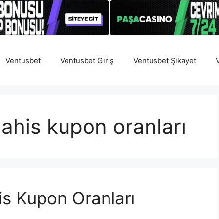
Ventusbet
Ventusbet Giriş
Ventusbet Şikayet
bahis kupon oranları
is Kupon Oranları