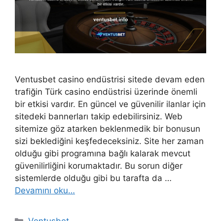
Ventusbet casino endüstrisi sitede devam eden
trafiğin Türk casino endüstrisi üzerinde önemli
bir etkisi vardır. En güncel ve güvenilir ilanlar için
sitedeki bannerları takip edebilirsiniz. Web
sitemize göz atarken beklenmedik bir bonusun
sizi beklediğini keşfedeceksiniz. Site her zaman
olduğu gibi programına bağlı kalarak mevcut
güvenilirliğini korumaktadır. Bu sorun diğer
sistemlerde olduğu gibi bu tarafta da …
Devamını oku…
Kategoriler