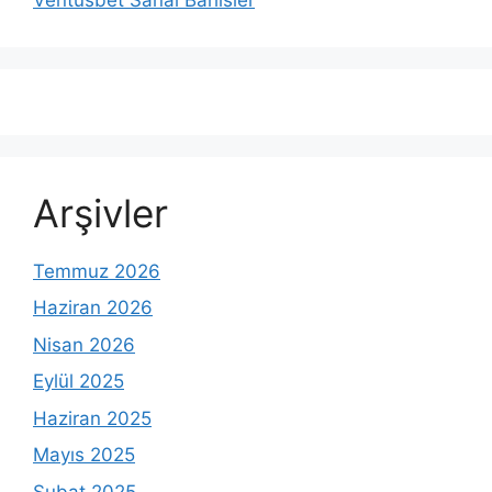
Arşivler
Temmuz 2026
Haziran 2026
Nisan 2026
Eylül 2025
Haziran 2025
Mayıs 2025
Şubat 2025