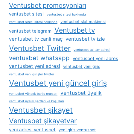
Ventusbet promosyonları
ventusbet sitesi
ventusbet sitesi hakkında
ventusbet slot makinesi
ventusbet sitesi sitesi hakkında
Ventusbet tv
ventusbet telegram
ventusbet tv canli maç
ventusbet tv izle
Ventusbet Twitter
ventusbet twitter adresi
ventusbet whatsapp
ventusbet yeni adres
ventusbet yeni adresi
ventusbet yeni giris
ventusbet yeni girişler twitter
Ventusbet yeni güncel giriş
ventusbet üyelik
ventusbet yüksek bahis oranları
ventusbet üyelik şartları ve koşulları
Ventusbet şikayet
Ventusbet şikayetvar
yeni adresi ventusbet
yeni giris ventusbet