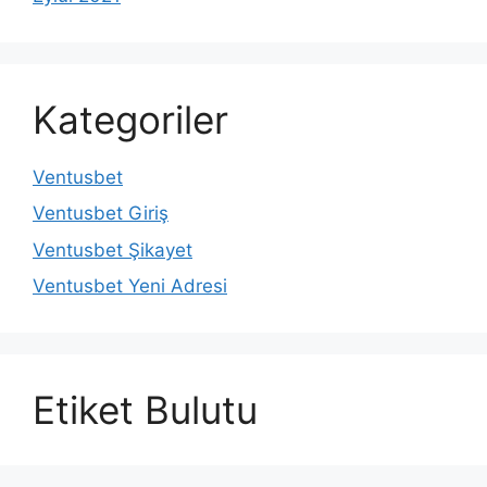
Kategoriler
Ventusbet
Ventusbet Giriş
Ventusbet Şikayet
Ventusbet Yeni Adresi
Etiket Bulutu