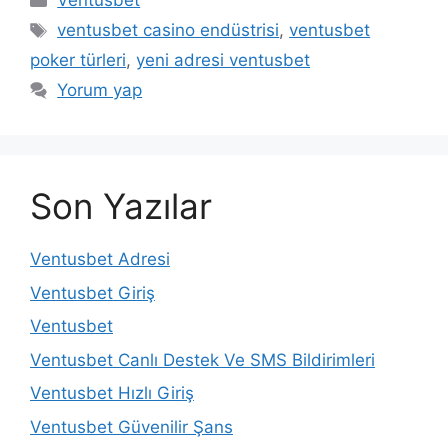
Ventusbet
Etiketler
ventusbet casino endüstrisi
,
ventusbet
poker türleri
,
yeni adresi ventusbet
Yorum yap
Son Yazılar
Ventusbet Adresi
Ventusbet Giriş
Ventusbet
Ventusbet Canlı Destek Ve SMS Bildirimleri
Ventusbet Hızlı Giriş
Ventusbet Güvenilir Şans