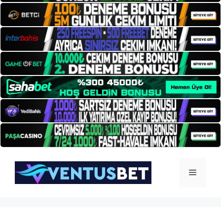
İçeriğe
atla
Menü