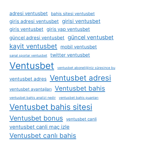
adresi ventusbet
bahis sitesi ventusbet
girisi ventusbet
giris adresi ventusbet
giris ventusbet
giris yap ventusbet
güncel ventusbet
güncel adresi ventusbet
kayit ventusbet
mobil ventusbet
twitter ventusbet
sanal sporlar ventusbet
Ventusbet
ventusbet aboneliğiniz süresince bu
Ventusbet adresi
ventusbet adres
Ventusbet bahis
ventusbet avantajları
ventusbet bahis analizi nedir
ventusbet bahis puanları
Ventusbet bahis sitesi
Ventusbet bonus
ventusbet canli
ventusbet canli maç izle
Ventusbet canlı bahis