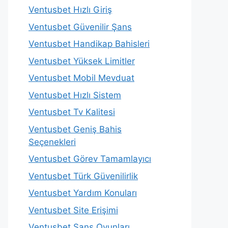
Ventusbet Hızlı Giriş
Ventusbet Güvenilir Şans
Ventusbet Handikap Bahisleri
Ventusbet Yüksek Limitler
Ventusbet Mobil Mevduat
Ventusbet Hızlı Sistem
Ventusbet Tv Kalitesi
Ventusbet Geniş Bahis
Seçenekleri
Ventusbet Görev Tamamlayıcı
Ventusbet Türk Güvenilirlik
Ventusbet Yardım Konuları
Ventusbet Site Erişimi
Ventusbet Şans Oyunları