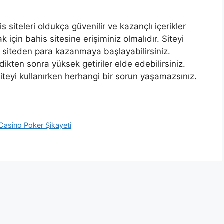
 siteleri oldukça güvenilir ve kazançlı içerikler
 için bahis sitesine erişiminiz olmalıdır. Siteyi
e siteden para kazanmaya başlayabilirsiniz.
dikten sonra yüksek getiriler elde edebilirsiniz.
siteyi kullanırken herhangi bir sorun yaşamazsınız.
Casino Poker Şikayeti