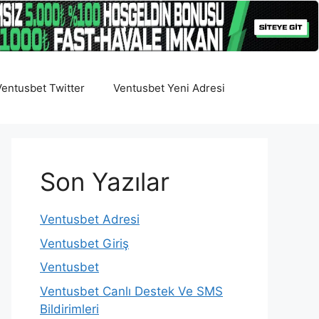
Ventusbet Twitter
Ventusbet Yeni Adresi
Son Yazılar
Ventusbet Adresi
Ventusbet Giriş
Ventusbet
Ventusbet Canlı Destek Ve SMS
Bildirimleri