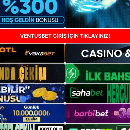
VENTUSBET GİRİŞ İÇİN TIKLAYINIZ!