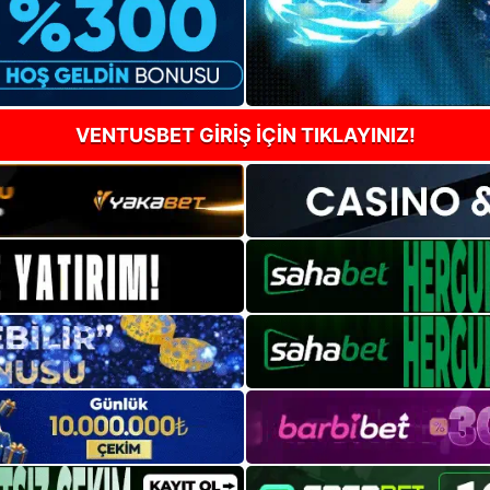
VENTUSBET GİRİŞ İÇİN TIKLAYINIZ!