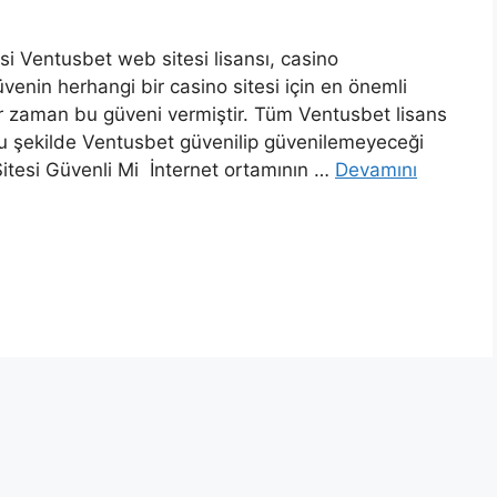
i Ventusbet web sitesi lisansı, casino
venin herhangi bir casino sitesi için en önemli
her zaman bu güveni vermiştir. Tüm Ventusbet lisans
 Bu şekilde Ventusbet güvenilip güvenilemeyeceği
 Sitesi Güvenli Mi İnternet ortamının …
Devamını