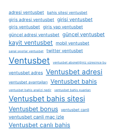
adresi ventusbet
bahis sitesi ventusbet
girisi ventusbet
giris adresi ventusbet
giris ventusbet
giris yap ventusbet
güncel ventusbet
güncel adresi ventusbet
kayit ventusbet
mobil ventusbet
twitter ventusbet
sanal sporlar ventusbet
Ventusbet
ventusbet aboneliğiniz süresince bu
Ventusbet adresi
ventusbet adres
Ventusbet bahis
ventusbet avantajları
ventusbet bahis analizi nedir
ventusbet bahis puanları
Ventusbet bahis sitesi
Ventusbet bonus
ventusbet canli
ventusbet canli maç izle
Ventusbet canlı bahis