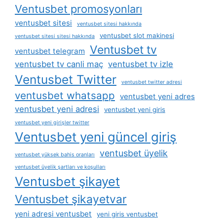
Ventusbet promosyonları
ventusbet sitesi
ventusbet sitesi hakkında
ventusbet slot makinesi
ventusbet sitesi sitesi hakkında
Ventusbet tv
ventusbet telegram
ventusbet tv canli maç
ventusbet tv izle
Ventusbet Twitter
ventusbet twitter adresi
ventusbet whatsapp
ventusbet yeni adres
ventusbet yeni adresi
ventusbet yeni giris
ventusbet yeni girişler twitter
Ventusbet yeni güncel giriş
ventusbet üyelik
ventusbet yüksek bahis oranları
ventusbet üyelik şartları ve koşulları
Ventusbet şikayet
Ventusbet şikayetvar
yeni adresi ventusbet
yeni giris ventusbet