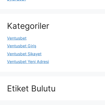
Kategoriler
Ventusbet
Ventusbet Giriş
Ventusbet Şikayet
Ventusbet Yeni Adresi
Etiket Bulutu