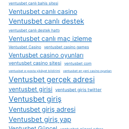
ventusbet canlı bahis sitesi
Ventusbet canlı casino
Ventusbet canlı destek
ventusbet canlı destek hattı
Ventusbet canlı maç izleme
Ventusbet Casino
ventusbet casino games
Ventusbet casino oyunları
ventusbet casino sitesi
ventusbet com
ventusbet e-posta şikâyet bildirimi
ventusbet en yeni casino oyunları
Ventusbet gerçek adresi
ventusbet girisi
ventusbet giris twitter
Ventusbet giriş
Ventusbet giriş adresi
Ventusbet giriş yap
Ventusbet Güncel