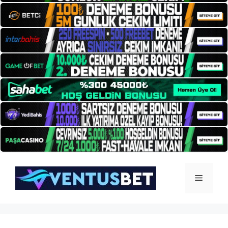
İçeriğe
atla
Menü