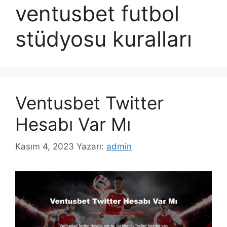
ventusbet futbol
stüdyosu kuralları
Ventusbet Twitter
Hesabı Var Mı
Kasım 4, 2023
Yazarı:
admin