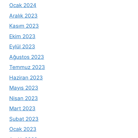
Ocak 2024
Aralık 2023
Kasım 2023
Ekim 2023
Eylül 2023
Ağustos 2023
Temmuz 2023
Haziran 2023
Mayıs 2023
Nisan 2023
Mart 2023
Şubat 2023
Ocak 2023