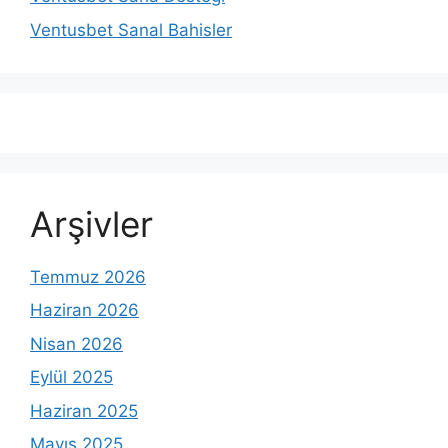
Ventusbet Sanal Bahisler
Arşivler
Temmuz 2026
Haziran 2026
Nisan 2026
Eylül 2025
Haziran 2025
Mayıs 2025