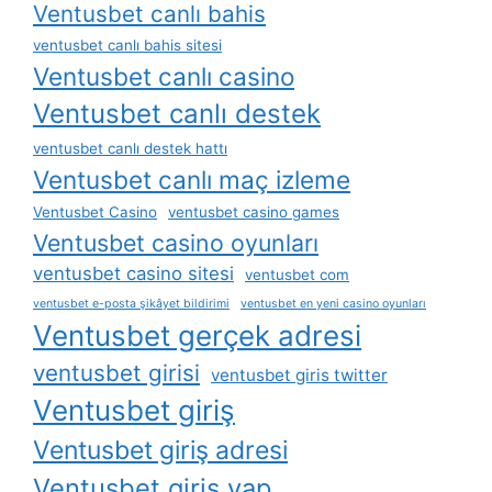
Ventusbet canlı bahis
ventusbet canlı bahis sitesi
Ventusbet canlı casino
Ventusbet canlı destek
ventusbet canlı destek hattı
Ventusbet canlı maç izleme
Ventusbet Casino
ventusbet casino games
Ventusbet casino oyunları
ventusbet casino sitesi
ventusbet com
ventusbet e-posta şikâyet bildirimi
ventusbet en yeni casino oyunları
Ventusbet gerçek adresi
ventusbet girisi
ventusbet giris twitter
Ventusbet giriş
Ventusbet giriş adresi
Ventusbet giriş yap