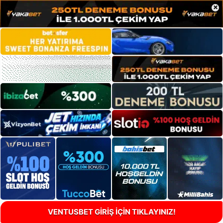
×
VENTUSBET GİRİŞ İÇİN TIKLAYINIZ!