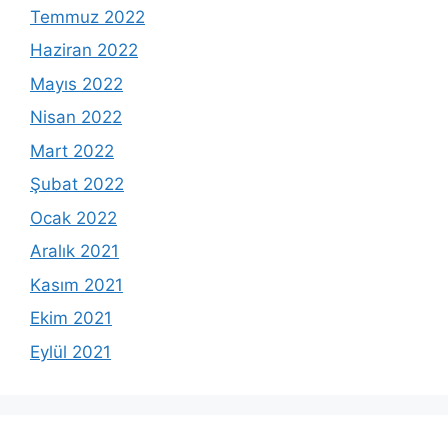
Temmuz 2022
Haziran 2022
Mayıs 2022
Nisan 2022
Mart 2022
Şubat 2022
Ocak 2022
Aralık 2021
Kasım 2021
Ekim 2021
Eylül 2021