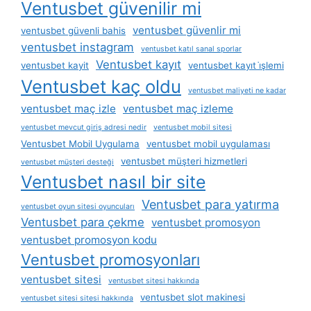
Ventusbet güvenilir mi
ventusbet güvenlir mi
ventusbet güvenli bahis
ventusbet instagram
ventusbet katıl sanal sporlar
Ventusbet kayıt
ventusbet kayit
ventusbet kayıt i̇şlemi
Ventusbet kaç oldu
ventusbet maliyeti ne kadar
ventusbet maç izle
ventusbet maç izleme
ventusbet mevcut giriş adresi nedir
ventusbet mobil sitesi
Ventusbet Mobil Uygulama
ventusbet mobil uygulaması
ventusbet müşteri hizmetleri
ventusbet müşteri desteği
Ventusbet nasıl bir site
Ventusbet para yatırma
ventusbet oyun sitesi oyuncuları
Ventusbet para çekme
ventusbet promosyon
ventusbet promosyon kodu
Ventusbet promosyonları
ventusbet sitesi
ventusbet sitesi hakkında
ventusbet slot makinesi
ventusbet sitesi sitesi hakkında