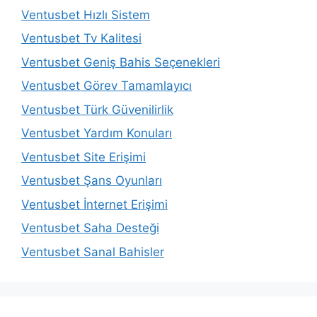
Ventusbet Hızlı Sistem
Ventusbet Tv Kalitesi
Ventusbet Geniş Bahis Seçenekleri
Ventusbet Görev Tamamlayıcı
Ventusbet Türk Güvenilirlik
Ventusbet Yardım Konuları
Ventusbet Site Erişimi
Ventusbet Şans Oyunları
Ventusbet İnternet Erişimi
Ventusbet Saha Desteği
Ventusbet Sanal Bahisler