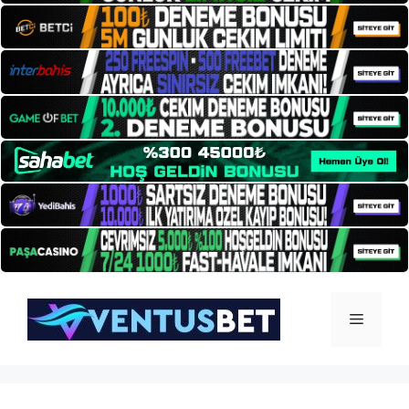
İçeriğe
atla
Menü