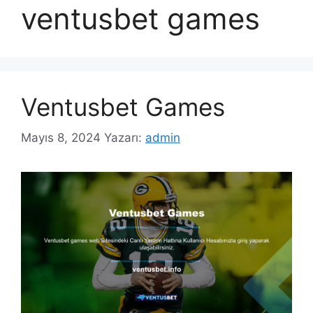
ventusbet games
Ventusbet Games
Mayıs 8, 2024
Yazarı:
admin