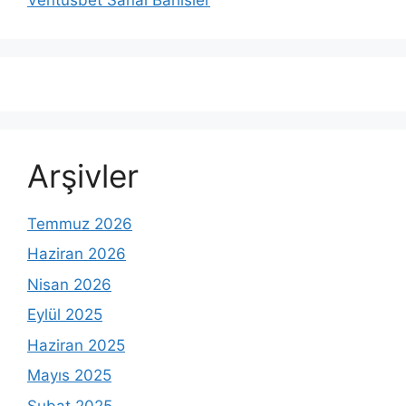
Arşivler
Temmuz 2026
Haziran 2026
Nisan 2026
Eylül 2025
Haziran 2025
Mayıs 2025
Şubat 2025