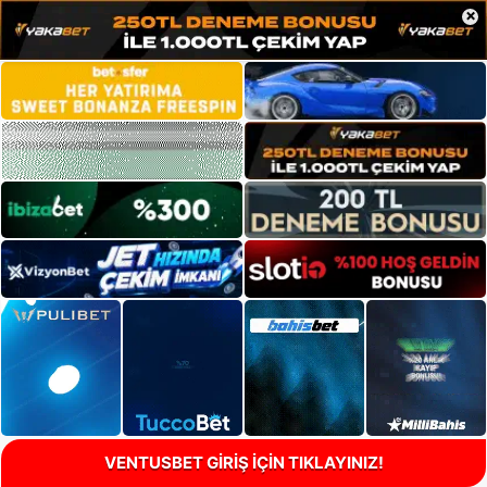
×
VENTUSBET GİRİŞ İÇİN TIKLAYINIZ!