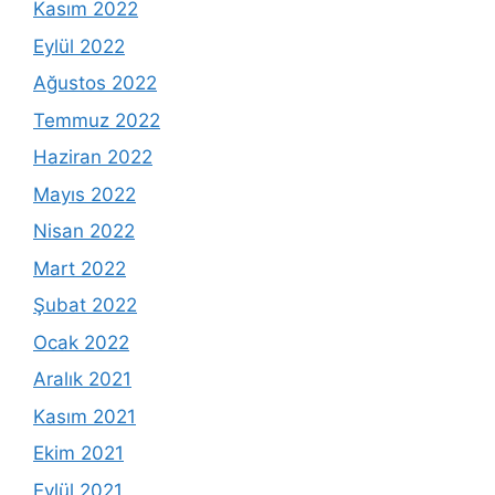
Kasım 2022
Eylül 2022
Ağustos 2022
Temmuz 2022
Haziran 2022
Mayıs 2022
Nisan 2022
Mart 2022
Şubat 2022
Ocak 2022
Aralık 2021
Kasım 2021
Ekim 2021
Eylül 2021