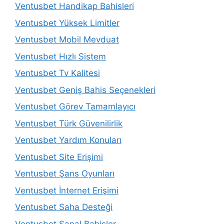
Ventusbet Handikap Bahisleri
Ventusbet Yüksek Limitler
Ventusbet Mobil Mevduat
Ventusbet Hızlı Sistem
Ventusbet Tv Kalitesi
Ventusbet Geniş Bahis Seçenekleri
Ventusbet Görev Tamamlayıcı
Ventusbet Türk Güvenilirlik
Ventusbet Yardım Konuları
Ventusbet Site Erişimi
Ventusbet Şans Oyunları
Ventusbet İnternet Erişimi
Ventusbet Saha Desteği
Ventusbet Sanal Bahisler