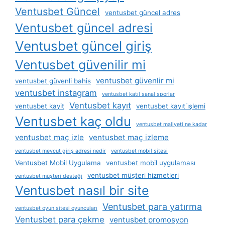
Ventusbet Güncel
ventusbet güncel adres
Ventusbet güncel adresi
Ventusbet güncel giriş
Ventusbet güvenilir mi
ventusbet güvenlir mi
ventusbet güvenli bahis
ventusbet instagram
ventusbet katıl sanal sporlar
Ventusbet kayıt
ventusbet kayit
ventusbet kayıt i̇şlemi
Ventusbet kaç oldu
ventusbet maliyeti ne kadar
ventusbet maç izle
ventusbet maç izleme
ventusbet mevcut giriş adresi nedir
ventusbet mobil sitesi
Ventusbet Mobil Uygulama
ventusbet mobil uygulaması
ventusbet müşteri hizmetleri
ventusbet müşteri desteği
Ventusbet nasıl bir site
Ventusbet para yatırma
ventusbet oyun sitesi oyuncuları
Ventusbet para çekme
ventusbet promosyon