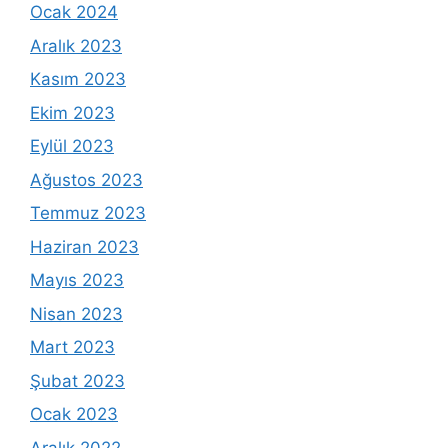
Ocak 2024
Aralık 2023
Kasım 2023
Ekim 2023
Eylül 2023
Ağustos 2023
Temmuz 2023
Haziran 2023
Mayıs 2023
Nisan 2023
Mart 2023
Şubat 2023
Ocak 2023
Aralık 2022