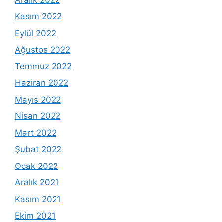
Kasım 2022
Eylül 2022
Ağustos 2022
Temmuz 2022
Haziran 2022
Mayıs 2022
Nisan 2022
Mart 2022
Şubat 2022
Ocak 2022
Aralık 2021
Kasım 2021
Ekim 2021