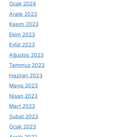
Ocak 2024
Aralık 2023
Kasım 2023
Ekim 2023
Eylül 2023
Ağustos 2023
Temmuz 2023
Haziran 2023
Mayıs 2023
Nisan 2023
Mart 2023
Şubat 2023
Ocak 2023
Aralık 2022