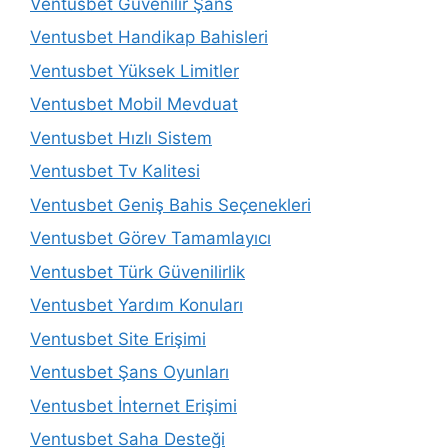
Ventusbet Güvenilir Şans
Ventusbet Handikap Bahisleri
Ventusbet Yüksek Limitler
Ventusbet Mobil Mevduat
Ventusbet Hızlı Sistem
Ventusbet Tv Kalitesi
Ventusbet Geniş Bahis Seçenekleri
Ventusbet Görev Tamamlayıcı
Ventusbet Türk Güvenilirlik
Ventusbet Yardım Konuları
Ventusbet Site Erişimi
Ventusbet Şans Oyunları
Ventusbet İnternet Erişimi
Ventusbet Saha Desteği