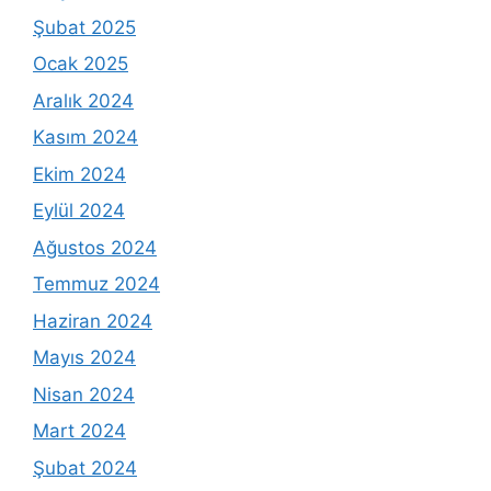
Şubat 2025
Ocak 2025
Aralık 2024
Kasım 2024
Ekim 2024
Eylül 2024
Ağustos 2024
Temmuz 2024
Haziran 2024
Mayıs 2024
Nisan 2024
Mart 2024
Şubat 2024