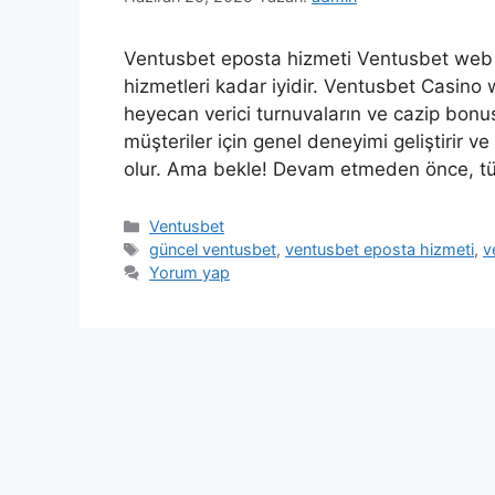
Ventusbet eposta hizmeti Ventusbet web s
hizmetleri kadar iyidir. Ventusbet Casino
heyecan verici turnuvaların ve cazip bonus
müşteriler için genel deneyimi geliştirir v
olur. Ama bekle! Devam etmeden önce, t
Kategoriler
Ventusbet
Etiketler
güncel ventusbet
,
ventusbet eposta hizmeti
,
v
Yorum yap