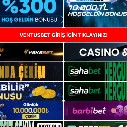
VENTUSBET GİRİŞ İÇİN TIKLAYINIZ!